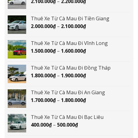
Khoảng
2.100.000
₫
–
2.200.000
₫
giá:
từ
Thuê Xe Từ Cà Mau Đi Tiền Giang
2.100.000₫
Khoảng
2.000.000
₫
–
2.100.000
₫
đến
giá:
2.200.000₫
từ
Thuê Xe Từ Cà Mau Đi Vĩnh Long
2.000.000₫
Khoảng
1.500.000
₫
–
1.600.000
₫
đến
giá:
2.100.000₫
từ
Thuê Xe Từ Cà Mau Đi Đồng Tháp
1.500.000₫
Khoảng
1.800.000
₫
–
1.900.000
₫
đến
giá:
1.600.000₫
từ
Thuê Xe Từ Cà Mau Đi An Giang
1.800.000₫
Khoảng
1.700.000
₫
–
1.800.000
₫
đến
giá:
1.900.000₫
từ
Thuê Xe Từ Cà Mau Đi Bạc Liêu
1.700.000₫
Khoảng
400.000
₫
–
500.000
₫
đến
giá:
1.800.000₫
từ