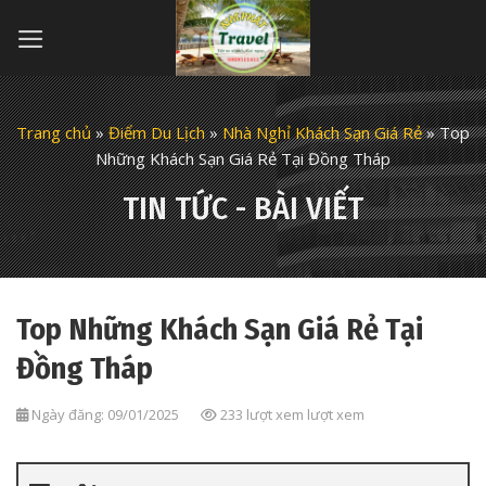
Skip
to
content
Trang chủ
»
Điểm Du Lịch
»
Nhà Nghỉ Khách Sạn Giá Rẻ
»
Top
Những Khách Sạn Giá Rẻ Tại Đồng Tháp
TIN TỨC - BÀI VIẾT
Top Những Khách Sạn Giá Rẻ Tại
Đồng Tháp
Ngày đăng: 09/01/2025
233 lượt xem lượt xem