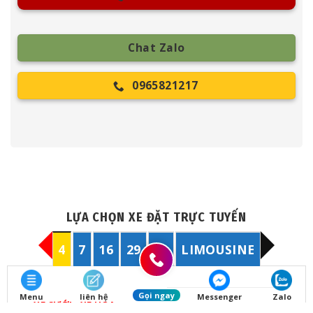
Chat Zalo
0965821217
LỰA CHỌN XE ĐẶT TRỰC TUYẾN
4
7
16
29
45
LIMOUSINE
Gọi ngay
Menu
liên hệ
Messenger
Zalo
XE CƯỚI - XE HOA
KIA K3 16AT