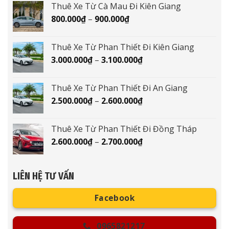
Thuê Xe Từ Cà Mau Đi Kiên Giang
400.000₫
Khoảng
800.000
₫
–
900.000
₫
đến
giá:
500.000₫
từ
Thuê Xe Từ Phan Thiết Đi Kiên Giang
800.000₫
Khoảng
3.000.000
₫
–
3.100.000
₫
đến
giá:
900.000₫
từ
Thuê Xe Từ Phan Thiết Đi An Giang
3.000.000₫
Khoảng
2.500.000
₫
–
2.600.000
₫
đến
giá:
3.100.000₫
từ
Thuê Xe Từ Phan Thiết Đi Đồng Tháp
2.500.000₫
Khoảng
2.600.000
₫
–
2.700.000
₫
đến
giá:
2.600.000₫
từ
2.600.000₫
LIÊN HỆ TƯ VẤN
đến
2.700.000₫
Facebook
0965821217