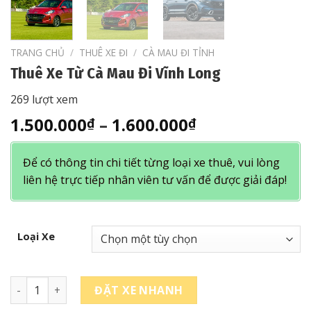
TRANG CHỦ
/
THUÊ XE ĐI
/
CÀ MAU ĐI TỈNH
Thuê Xe Từ Cà Mau Đi Vĩnh Long
269 lượt xem
Khoảng
1.500.000
–
1.600.000
₫
₫
giá:
từ
Để có thông tin chi tiết từng loại xe thuê, vui lòng
1.500.000₫
liên hệ trực tiếp nhân viên tư vấn để được giải đáp!
đến
1.600.000₫
Loại Xe
Thuê Xe Từ Cà Mau Đi Vĩnh Long số lượng
ĐẶT XE NHANH