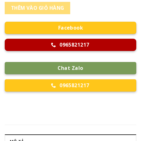
THÊM VÀO GIỎ HÀNG
Facebook
0965821217
Chat Zalo
0965821217