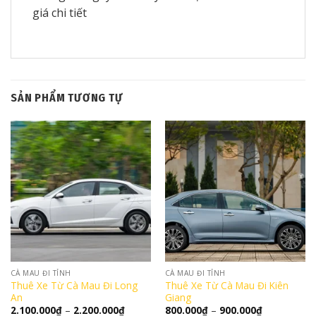
giá chi tiết
SẢN PHẨM TƯƠNG TỰ
CÀ MAU ĐI TỈNH
CÀ MAU ĐI TỈNH
Thuê Xe Từ Cà Mau Đi Long
Thuê Xe Từ Cà Mau Đi Kiên
An
Giang
Khoảng
Khoảng
2.100.000
₫
–
2.200.000
₫
800.000
₫
–
900.000
₫