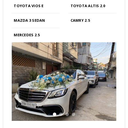
thể
TOYOTA VIOS E
TOYOTA ALTIS 2.0
được
chọn
trên
MAZDA 3 SEDAN
CAMRY 2.5
trang
sản
MERCEDES 2.5
phẩm