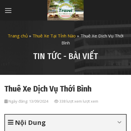
Skip
to
content
Trang chủ
»
Thuê Xe Tại Tỉnh Nào
»
Thuê Xe Dịch Vụ Thới
Bình
TIN TỨC - BÀI VIẾT
Thuê Xe Dịch Vụ Thới Bình
Ngày đăng: 13/09/2024
338 lượt xem lượt xem
Nội Dung