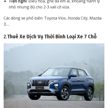
Tiện nghi
: Điều hòa, ghế da êm ái, khoang hành lý
nhỏ nhưng đủ cho 2-3 vali cỡ vừa.
Các dòng xe phổ biến: Toyota Vios, Honda City, Mazda
3,…
2.
Thuê Xe Dịch Vụ Thới Bình Loại Xe 7 Chỗ