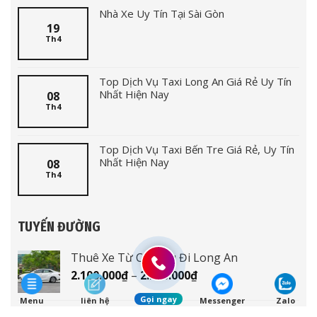
Nhà Xe Uy Tín Tại Sài Gòn
19
Th4
Top Dịch Vụ Taxi Long An Giá Rẻ Uy Tín
Nhất Hiện Nay
08
Th4
Top Dịch Vụ Taxi Bến Tre Giá Rẻ, Uy Tín
Nhất Hiện Nay
08
Th4
TUYẾN ĐƯỜNG
Thuê Xe Từ Cà Mau Đi Long An
Khoảng
2.100.000
₫
–
2.200.000
₫
giá:
Gọi ngay
Menu
liên hệ
Messenger
Zalo
từ
Thuê Xe Từ Cà Mau Đi Tiền Giang