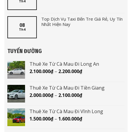
Th4
Top Dịch Vụ Taxi Bến Tre Giá Rẻ, Uy Tín
Nhất Hiện Nay
08
Th4
TUYẾN ĐƯỜNG
Thuê Xe Từ Cà Mau Đi Long An
Khoảng
2.100.000
₫
–
2.200.000
₫
giá:
từ
Thuê Xe Từ Cà Mau Đi Tiền Giang
2.100.000₫
Khoảng
2.000.000
₫
–
2.100.000
₫
đến
giá:
2.200.000₫
từ
Thuê Xe Từ Cà Mau Đi Vĩnh Long
2.000.000₫
Khoảng
1.500.000
₫
–
1.600.000
₫
đến
giá:
2.100.000₫
từ