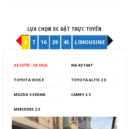
LỰA CHỌN XE ĐẶT TRỰC TUYẾN
4
7
16
29
45
LIMOUSINE
XE CƯỚI - XE HOA
KIA K3 16AT
TOYOTA VIOS E
TOYOTA ALTIS 2.0
MAZDA 3 SEDAN
CAMRY 2.5
MERCEDES 2.5