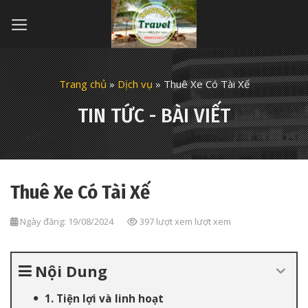
Skip
to
content
Trang chủ
»
Dịch vụ
»
Thuê Xe Có Tài Xế
TIN TỨC - BÀI VIẾT
Thuê Xe Có Tài Xế
Ngày đăng: 19/08/2024
397 lượt xem lượt xem
Nội Dung
1. Tiện lợi và linh hoạt