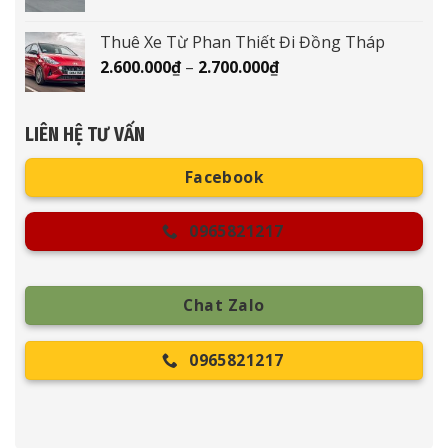
giá:
3.100.000₫
từ
Thuê Xe Từ Phan Thiết Đi Đồng Tháp
2.500.000₫
Khoảng
2.600.000
₫
–
2.700.000
₫
đến
giá:
2.600.000₫
từ
2.600.000₫
LIÊN HỆ TƯ VẤN
đến
2.700.000₫
Facebook
0965821217
Chat Zalo
0965821217