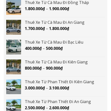
Thuê Xe Từ Cà Mau Đi Đồng Tháp
1.500.000₫
Khoảng
1.800.000
₫
–
1.900.000
₫
đến
giá:
1.600.000₫
từ
Thuê Xe Từ Cà Mau Đi An Giang
1.800.000₫
Khoảng
1.700.000
₫
–
1.800.000
₫
đến
giá:
1.900.000₫
từ
Thuê Xe Từ Cà Mau Đi Bạc Liêu
1.700.000₫
Khoảng
400.000
₫
–
500.000
₫
đến
giá:
1.800.000₫
từ
Thuê Xe Từ Cà Mau Đi Kiên Giang
400.000₫
Khoảng
800.000
₫
–
900.000
₫
đến
giá:
500.000₫
từ
Thuê Xe Từ Phan Thiết Đi Kiên Giang
800.000₫
Khoảng
3.000.000
₫
–
3.100.000
₫
đến
giá:
900.000₫
từ
Thuê Xe Từ Phan Thiết Đi An Giang
3.000.000₫
Khoảng
2.500.000
₫
–
2.600.000
₫
đến