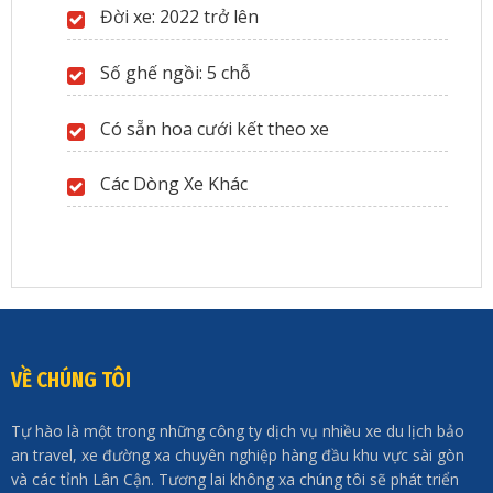
Đời xe: 2022 trở lên
Số ghế ngồi: 5 chỗ
Có sẵn hoa cưới kết theo xe
Các Dòng Xe Khác
VỀ CHÚNG TÔI
Tự hào là một trong những công ty dịch vụ nhiều xe du lịch bảo
an travel, xe đường xa chuyên nghiệp hàng đầu khu vực sài gòn
và các tỉnh Lân Cận. Tương lai không xa chúng tôi sẽ phát triển