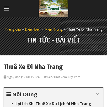
Skip
to
content
Trang chủ
»
Điểm Đến
»
Miền Trung
»
Thuê Xe Đi Nha Trang
TIN TỨC - BÀI VIẾT
Thuê Xe Đi Nha Trang
Ngày đăng: 23/08/2024
427 lượt xem lượt xem
Nội Dung
Lợi Ích Khi Thuê Xe Du Lịch Đi Nha Trang