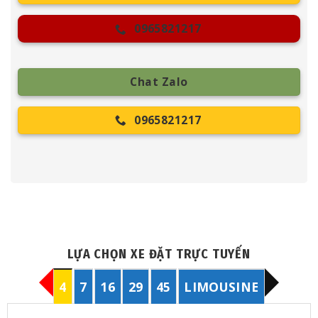
0965821217
Chat Zalo
0965821217
LỰA CHỌN XE ĐẶT TRỰC TUYẾN
4
7
16
29
45
LIMOUSINE