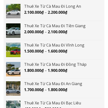
Thuê Xe Từ Cà Mau Đi Long An
Khoảng
2.100.000
₫
–
2.200.000
₫
giá:
từ
Thuê Xe Từ Cà Mau Đi Tiền Giang
2.100.000₫
Khoảng
2.000.000
₫
–
2.100.000
₫
đến
giá:
2.200.000₫
từ
Thuê Xe Từ Cà Mau Đi Vĩnh Long
2.000.000₫
Khoảng
1.500.000
₫
–
1.600.000
₫
đến
giá:
2.100.000₫
từ
Thuê Xe Từ Cà Mau Đi Đồng Tháp
1.500.000₫
Khoảng
1.800.000
₫
–
1.900.000
₫
đến
giá:
1.600.000₫
từ
Thuê Xe Từ Cà Mau Đi An Giang
1.800.000₫
Khoảng
1.700.000
₫
–
1.800.000
₫
đến
giá:
1.900.000₫
từ
Thuê Xe Từ Cà Mau Đi Bạc Liêu
1.700.000₫