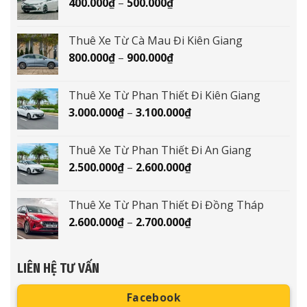
Khoảng
400.000
₫
–
500.000
₫
đến
giá:
1.800.000₫
từ
Thuê Xe Từ Cà Mau Đi Kiên Giang
400.000₫
Khoảng
800.000
₫
–
900.000
₫
đến
giá:
500.000₫
từ
Thuê Xe Từ Phan Thiết Đi Kiên Giang
800.000₫
Khoảng
3.000.000
₫
–
3.100.000
₫
đến
giá:
900.000₫
từ
Thuê Xe Từ Phan Thiết Đi An Giang
3.000.000₫
Khoảng
2.500.000
₫
–
2.600.000
₫
đến
giá:
3.100.000₫
từ
Thuê Xe Từ Phan Thiết Đi Đồng Tháp
2.500.000₫
Khoảng
2.600.000
₫
–
2.700.000
₫
đến
giá:
2.600.000₫
từ
2.600.000₫
LIÊN HỆ TƯ VẤN
đến
2.700.000₫
Facebook