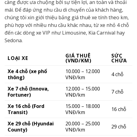
càng được ưa chuộng bởi sự tiện lợi, an toàn và thoải
mái. Để đáp ứng nhu cầu di chuyển của khách hàng,
chúng tôi xin giới thiệu bảng giá thuê xe tính theo km,
phù hợp với nhiều nhu cầu khác nhau, từ xe nhỏ 4 chỗ
đến các dòng xe VIP như Limousine, Kia Carnival hay
Sedona.
GIÁ THUÊ
SỨC
LOẠI XE
(VND/KM)
CHỨA
Xe 4 chỗ (xe phổ
10.000 – 12.000
4 chỗ
thông)
VNĐ/km
Xe 7 chỗ (Innova,
12.000 – 15.000
7 chỗ
Fortuner)
VNĐ/km
Xe 16 chỗ (Ford
15.000 – 18.000
16 chỗ
Transit)
VNĐ/km
Xe 29 chỗ (Hyundai
20.000 – 25.000
29 chỗ
County)
VNĐ/km