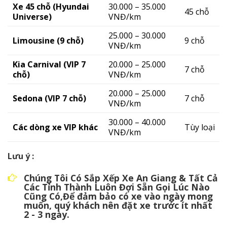
Xe 45 chỗ (Hyundai
30.000 – 35.000
45 chỗ
Universe)
VNĐ/km
25.000 – 30.000
Limousine (9 chỗ)
9 chỗ
VNĐ/km
Kia Carnival (VIP 7
20.000 – 25.000
7 chỗ
chỗ)
VNĐ/km
20.000 – 25.000
Sedona (VIP 7 chỗ)
7 chỗ
VNĐ/km
30.000 – 40.000
Các dòng xe VIP khác
Tùy loại
VNĐ/km
Lưu ý :
Chúng Tôi Có Sắp Xếp Xe An Giang & Tất Cả
Các Tỉnh Thành Luôn Đợi Sẵn Gọi Lúc Nào
Cũng Có,Để đảm bảo có xe vào ngày mong
muốn, quý khách nên đặt xe trước ít nhất
2 - 3 ngày.