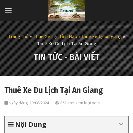
Skip
to
content
Trang chủ
»
Thuê Xe Tại Tỉnh Nào
»
thuê xe tại an giang
»
Thuê Xe Du Lịch Tại An Giang
TIN TỨC - BÀI VIẾT
Thuê Xe Du Lịch Tại An Giang
Ngày đăng: 19/08/2024
861 lượt xem lượt xem
Nội Dung