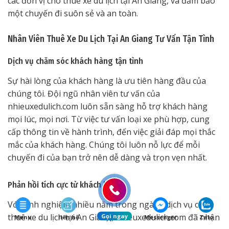
các đơn vị cho thuê xe du lịch tại An Giang, và đảm bảo
một chuyến đi suôn sẻ và an toàn.
Nhân Viên Thuê Xe Du Lịch Tại An Giang Tư Vấn Tận Tình
Dịch vụ chăm sóc khách hàng tận tình
Sự hài lòng của khách hàng là ưu tiên hàng đầu của
chúng tôi. Đội ngũ nhân viên tư vấn của
nhieuxedulich.com luôn sẵn sàng hỗ trợ khách hàng
mọi lúc, mọi nơi. Từ việc tư vấn loại xe phù hợp, cung
cấp thông tin về hành trình, đến việc giải đáp mọi thắc
mắc của khách hàng. Chúng tôi luôn nỗ lực để mỗi
chuyến đi của bạn trở nên dễ dàng và trọn vẹn nhất.
Phản hồi tích cực từ khách hàng
Với kinh nghiệm nhiều năm trong ngành dịch vụ cho
thuê xe du lịch tại An Giang, nhieuxedulich.com đã nhận
Gọi ngay
Menu
liên hệ
Messenger
Zalo