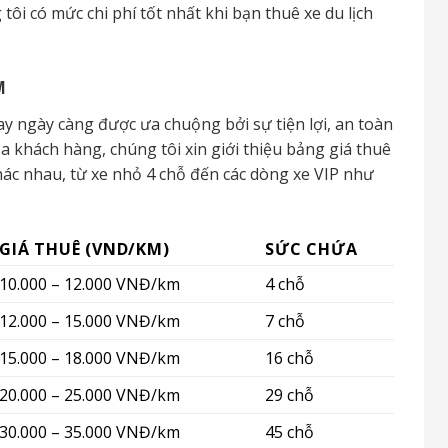
ôi có mức chi phí tốt nhất khi bạn thuê xe du lịch
M
ay ngày càng được ưa chuộng bởi sự tiện lợi, an toàn
a khách hàng, chúng tôi xin giới thiệu bảng giá thuê
hác nhau, từ xe nhỏ 4 chỗ đến các dòng xe VIP như
GIÁ THUÊ (VND/KM)
SỨC CHỨA
10.000 – 12.000 VNĐ/km
4 chỗ
12.000 – 15.000 VNĐ/km
7 chỗ
15.000 – 18.000 VNĐ/km
16 chỗ
20.000 – 25.000 VNĐ/km
29 chỗ
30.000 – 35.000 VNĐ/km
45 chỗ