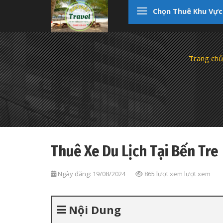
Skip
Chọn Thuê Khu Vực
to
content
Trang chủ
Thuê Xe Du Lịch Tại Bến Tre
Ngày đăng: 19/08/2024
865 lượt xem lượt xem
Nội Dung