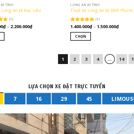
trên
ĐI TỈNH
LONG AN ĐI TỈNH
trang
 Long An Đi Bạc Liêu
Thuê Xe Long An Đi Bình Phước
sản
(1)
(1)
phẩm
Khoảng
Khoảng
00
₫
–
2.200.000
₫
1.400.000
₫
–
1.500.000
₫
ếp
Được xếp
giá:
giá:
00
hạng
5.00
từ
từ
5 sao
CHỌN
2.000.000₫
1.400.0
đến
đến
Sản
2.200.000₫
1.500.0
phẩm
này
1
2
3
4
…
14
có
nhiều
biến
thể.
LỰA CHỌN XE ĐẶT TRỰC TUYẾN
Các
7
16
29
45
LIMOUS
tùy
chọn
có
thể
được
chọn