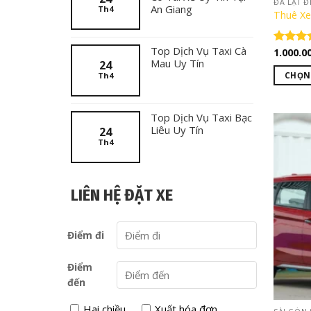
ĐÀ LẠT Đ
An Giang
Th4
Thuê Xe
Top Dịch Vụ Taxi Cà
1.000.0
Được x
Mau Uy Tín
hạng
5.
24
5 sao
Th4
CHỌN
Sản
phẩm
Top Dịch Vụ Taxi Bạc
này
Liêu Uy Tín
24
có
Th4
nhiều
biến
thể.
LIÊN HỆ ĐẶT XE
Các
tùy
Điểm đi
chọn
có
Điểm
thể
đến
được
chọn
Hai chiều
Xuất hóa đơn