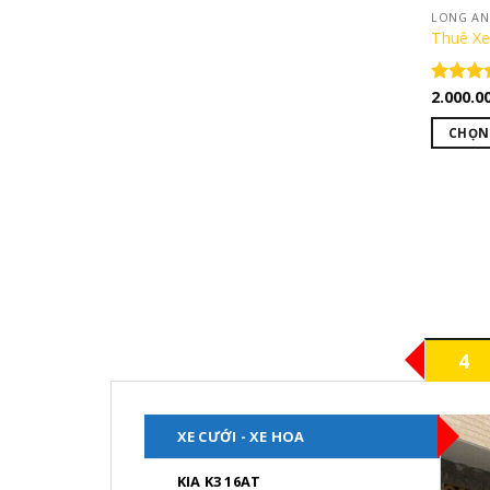
LONG AN 
trên
Thuê Xe
trang
sản
2.000.0
Được x
phẩm
hạng
5.
5 sao
CHỌN
Sản
phẩm
này
có
nhiều
biến
thể.
Các
4
tùy
chọn
có
XE CƯỚI - XE HOA
thể
được
KIA K3 16AT
chọn