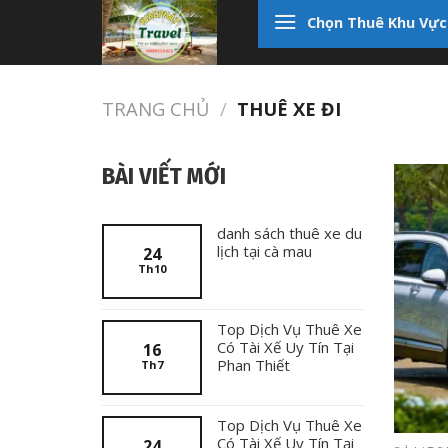
Skip
Chọn Thuê Khu Vực
to
content
TRANG CHỦ
/
THUÊ XE ĐI
BÀI VIẾT MỚI
danh sách thuê xe du
lịch tại cà mau
24
Th10
Top Dịch Vụ Thuê Xe
Có Tài Xế Uy Tín Tại
16
Phan Thiết
Th7
Top Dịch Vụ Thuê Xe
Có Tài Xế Uy Tín Tại
24