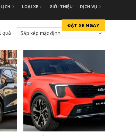
 LỊCH
LOẠI XE
GIỚI THIỆU
DỊCH VỤ
ĐẶT XE NGAY
t quả