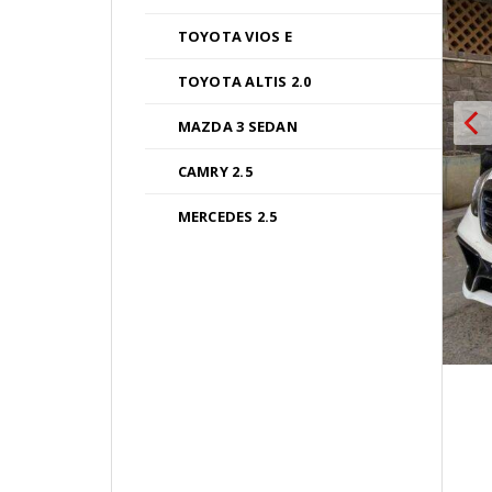
trên
TOYOTA VIOS E
trang
sản
TOYOTA ALTIS 2.0
phẩm
MAZDA 3 SEDAN
CAMRY 2.5
MERCEDES 2.5