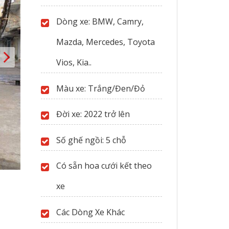
trên
Dòng xe: BMW, Camry,
trang
sản
Mazda, Mercedes, Toyota
phẩm
Vios, Kia..
Màu xe: Trắng/Đen/Đỏ
Đời xe: 2022 trở lên
Số ghế ngồi: 5 chỗ
Có sẵn hoa cưới kết theo
xe
Các Dòng Xe Khác