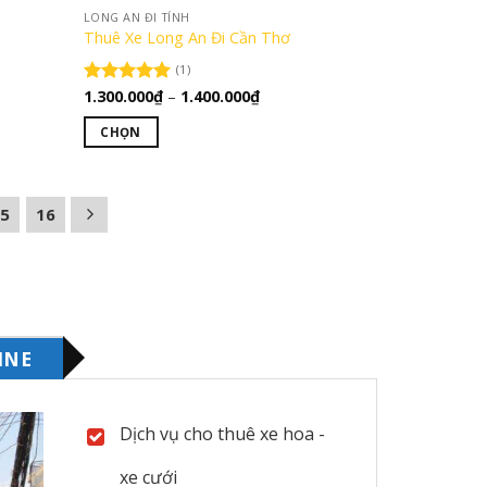
LONG AN ĐI TỈNH
trên
Thuê Xe Long An Đi Cần Thơ
trang
(1)
sản
Khoảng
1.300.000
₫
–
1.400.000
₫
Được xếp
phẩm
giá:
hạng
5.00
từ
5 sao
CHỌN
00₫
1.300.000₫
đến
Sản
00₫
1.400.000₫
phẩm
này
15
16
có
nhiều
biến
thể.
Các
INE
tùy
chọn
có
Dịch vụ cho thuê xe hoa -
thể
được
xe cưới
chọn