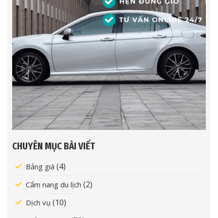
CHUYÊN MỤC BÀI VIẾT
(4)
Bảng giá
(2)
Cẩm nang du lịch
(10)
Dịch vụ