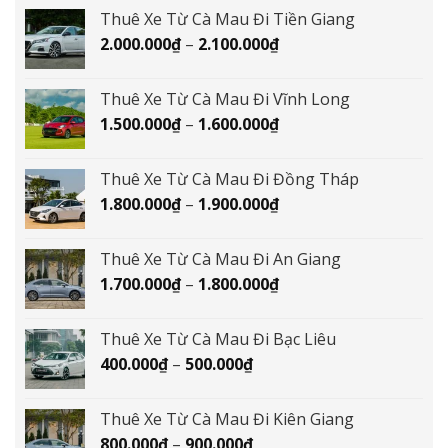
từ
Thuê Xe Từ Cà Mau Đi Tiền Giang
2.100.000₫
Khoảng
2.000.000
₫
–
2.100.000
₫
đến
giá:
2.200.000₫
từ
Thuê Xe Từ Cà Mau Đi Vĩnh Long
2.000.000₫
Khoảng
1.500.000
₫
–
1.600.000
₫
đến
giá:
2.100.000₫
từ
Thuê Xe Từ Cà Mau Đi Đồng Tháp
1.500.000₫
Khoảng
1.800.000
₫
–
1.900.000
₫
đến
giá:
1.600.000₫
từ
Thuê Xe Từ Cà Mau Đi An Giang
1.800.000₫
Khoảng
1.700.000
₫
–
1.800.000
₫
đến
giá:
1.900.000₫
từ
Thuê Xe Từ Cà Mau Đi Bạc Liêu
1.700.000₫
Khoảng
400.000
₫
–
500.000
₫
đến
giá:
1.800.000₫
từ
Thuê Xe Từ Cà Mau Đi Kiên Giang
400.000₫
Khoảng
800.000
₫
–
900.000
₫
đến