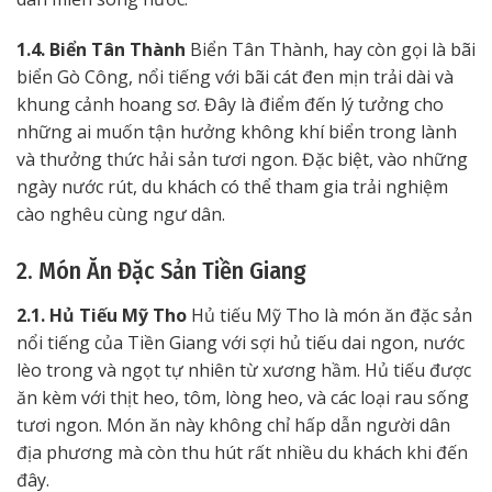
1.4. Biển Tân Thành
Biển Tân Thành, hay còn gọi là bãi
biển Gò Công, nổi tiếng với bãi cát đen mịn trải dài và
khung cảnh hoang sơ. Đây là điểm đến lý tưởng cho
những ai muốn tận hưởng không khí biển trong lành
và thưởng thức hải sản tươi ngon. Đặc biệt, vào những
ngày nước rút, du khách có thể tham gia trải nghiệm
cào nghêu cùng ngư dân.
2. Món Ăn Đặc Sản Tiền Giang
2.1. Hủ Tiếu Mỹ Tho
Hủ tiếu Mỹ Tho là món ăn đặc sản
nổi tiếng của Tiền Giang với sợi hủ tiếu dai ngon, nước
lèo trong và ngọt tự nhiên từ xương hầm. Hủ tiếu được
ăn kèm với thịt heo, tôm, lòng heo, và các loại rau sống
tươi ngon. Món ăn này không chỉ hấp dẫn người dân
địa phương mà còn thu hút rất nhiều du khách khi đến
đây.