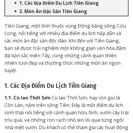
1. Các Địa Điểm Du Lịch Tiền Giang
2. Món Ăn Đặc Sản Tiền Giang
Tiền Giang, một tỉnh thuộc vùng Đồng bằng sông Cửu
Long, nổi tiếng với nhiều địa điểm du lịch hấp dẫn và
các món ăn đặc sản độc đáo. Khi đến với Tiền Giang,
bạn sẽ được trải nghiệm một không gian văn hóa đậm
đà bản sắc miền Tây, cùng những cảnh quan thiên
nhiên tươi đẹp và thưởng thức những món ăn ngon
tuyệt.
1. Các Địa Điểm Du Lịch Tiền Giang
1.1. Cù lao Thới Sơn
Cù lao Thới Sơn, hay còn gọi là
Cồn Lân, nằm trên sông Tiền. Đây là một điểm du lịch
sinh thái nổi tiếng với cảnh quan hữu tình, vườn cây trái
trĩu quả, và những con rạch nhỏ len lỏi qua từng ngôi
nhà miệt vườn. Du khách có thể tham gia các hoạt động