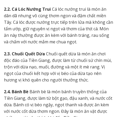
2.2. Cá Lóc Nướng Trui
Cá lóc nướng trui là món ăn
dân dã nhưng vô cùng thơm ngon và đậm chất miền
Tây. Cá lóc được nướng trực tiếp trên lửa mà không cần
tẩm ướp, giữ nguyên vị ngọt và thơm của thịt cá. Món
ăn này thường được ăn kèm với bánh tráng, rau sống
và chấm với nước mắm me chua ngọt.
2.3. Chuối Quết Dừa
Chuối quết dừa là món ăn chơi
độc đáo của Tiền Giang, được làm từ chuối sứ chín mùi,
trộn với dừa nạo, muối, đường và một ít mè rang. Vị
ngọt của chuối kết hợp với vị béo của dừa tạo nên
hương vị khó quên cho người thưởng thức.
2.4. Bánh Bè
Bánh bè là món bánh truyền thống của
Tiền Giang, được làm từ bột gạo, đậu xanh, và nước cốt
dừa. Bánh có vị béo ngậy, ngọt thanh và được ăn kèm
với nước cốt dừa thơm ngon. Đây là món ăn vặt được