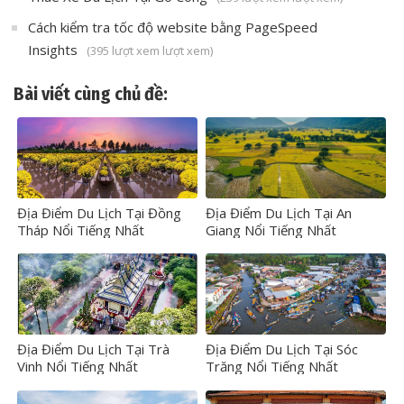
Cách kiểm tra tốc độ website bằng PageSpeed
Insights
(395 lượt xem lượt xem)
Bài viết cùng chủ đề:
Địa Điểm Du Lịch Tại Đồng
Địa Điểm Du Lịch Tại An
Tháp Nổi Tiếng Nhất
Giang Nổi Tiếng Nhất
Địa Điểm Du Lịch Tại Trà
Địa Điểm Du Lịch Tại Sóc
Vinh Nổi Tiếng Nhất
Trăng Nổi Tiếng Nhất