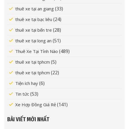
(33)
thuê xe tại an giang
(24)
thuê xe tại bạc liêu
(28)
thuê xe tại bến tre
(51)
thuê xe tại long an
(489)
Thuê Xe Tại Tỉnh Nào
(5)
thuê xe tại tphcm
(22)
thuê xe tại tphcm
(6)
Tiện ích hay
(53)
Tin tức
(141)
Xe Hợp Đồng Giá Rẻ
BÀI VIẾT MỚI NHẤT