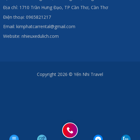
Địa chỉ: 1710 Trần Hưng Đạo, TP Cần Thơ, Cần Thơ
Điện thoại: 0965821217
Email: kimphatcarrental@gmail.com
Website: nhieuxedulich.com
Copyright 2026 © Yến Nhi Travel