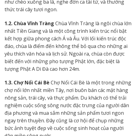
như chèo xuồng ba lá, nghe đờn ca tài tử, và thưởng
thức trái cây tươi ngon.
1.2. Chùa Vĩnh Tràng
Chùa Vĩnh Tràng là ngôi chùa lớn
nhất Tiền Giang và là một công trình kiến trúc nổi bật
kết hợp giữa phong cách Á và Âu. Với lối kiến trúc độc
đáo, chùa là điểm đến không thể bỏ qua cho những ai
yêu thích văn hóa và lịch sử. Ngoài ra, chùa còn được
biết đến với những pho tượng Phật lớn, đặc biệt là
tượng Phật A Di Đà cao hơn 24m.
1.3. Chợ Nổi Cái Bè
Chợ Nổi Cái Bè là một trong những
chợ nổi lớn nhất miền Tây, nơi buôn bán các mặt hàng
nông sản, trái cây, và thực phẩm. Du khách có thể trải
nghiệm cuộc sống sông nước đặc trưng của người dân
địa phương và mua sắm những sản phẩm tươi ngon
ngay trên thuyền. Đây cũng là cơ hội để chụp những
bức ảnh tuyệt đẹp về cuộc sống sinh hoạt của người
dân miền sông nước.