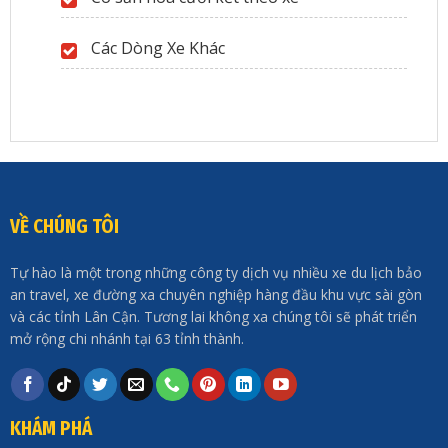
Các Dòng Xe Khác
VỀ CHÚNG TÔI
Tự hào là một trong những công ty dịch vụ nhiều xe du lịch bảo
an travel, xe đường xa chuyên nghiệp hàng đầu khu vực sài gòn
và các tỉnh Lân Cận. Tương lai không xa chúng tôi sẽ phát triển
mở rộng chi nhánh tại 63 tỉnh thành.
KHÁM PHÁ