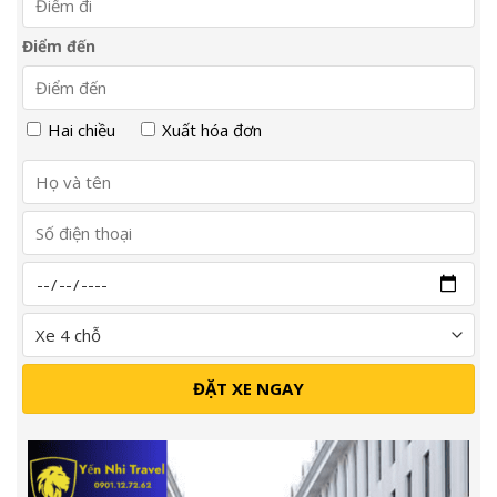
Điểm đến
Hai chiều
Xuất hóa đơn