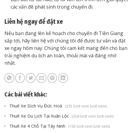
các vấn đề phát sinh trong chuyến đi.
Liên hệ ngay để đặt xe
Nếu bạn đang lên kế hoạch cho chuyến đi Tiền Giang
sắp tới, hãy liên hệ với chúng tôi để được tư vấn và đặt
xe ngay hôm nay. Chúng tôi cam kết mang đến cho bạn
trải nghiệm du lịch an toàn, thoải mái và đáng nhớ
nhất.
Các bài viết khác:
Thuê Xe Dịch Vụ Đức Hoà
(235 lượt xem lượt xem)
Thuê Xe Du Lịch Tại Xuân Lộc
(204 lượt xem lượt xem)
Thuê Xe 4 Chỗ Tại Tây Ninh
(192 lượt xem lượt xem)