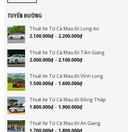
TUYẾN ĐƯỜNG
Thuê Xe Từ Cà Mau Đi Long An
Khoảng
2.100.000
₫
–
2.200.000
₫
giá:
từ
Thuê Xe Từ Cà Mau Đi Tiền Giang
2.100.000₫
Khoảng
2.000.000
₫
–
2.100.000
₫
đến
giá:
2.200.000₫
từ
Thuê Xe Từ Cà Mau Đi Vĩnh Long
2.000.000₫
Khoảng
1.500.000
₫
–
1.600.000
₫
đến
giá:
2.100.000₫
từ
Thuê Xe Từ Cà Mau Đi Đồng Tháp
1.500.000₫
Khoảng
1.800.000
₫
–
1.900.000
₫
đến
giá:
1.600.000₫
từ
Thuê Xe Từ Cà Mau Đi An Giang
1.800.000₫
Khoảng
1.700.000
₫
–
1.800.000
₫
đến