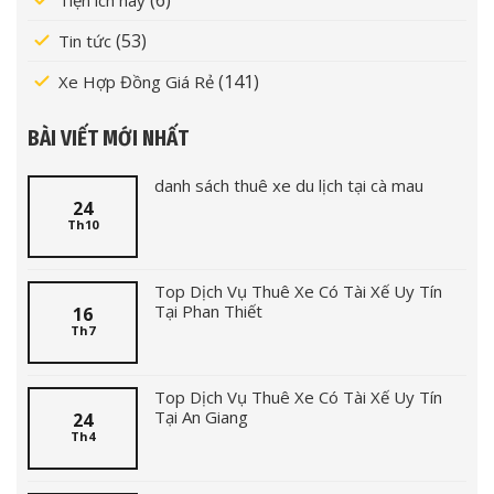
(6)
Tiện ích hay
(53)
Tin tức
(141)
Xe Hợp Đồng Giá Rẻ
BÀI VIẾT MỚI NHẤT
danh sách thuê xe du lịch tại cà mau
24
Th10
Top Dịch Vụ Thuê Xe Có Tài Xế Uy Tín
Tại Phan Thiết
16
Th7
Top Dịch Vụ Thuê Xe Có Tài Xế Uy Tín
Tại An Giang
24
Th4