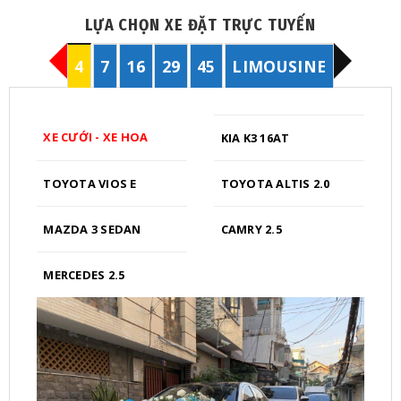
LỰA CHỌN XE ĐẶT TRỰC TUYẾN
4
7
16
29
45
LIMOUSINE
XE CƯỚI - XE HOA
KIA K3 16AT
TOYOTA VIOS E
TOYOTA ALTIS 2.0
MAZDA 3 SEDAN
CAMRY 2.5
MERCEDES 2.5