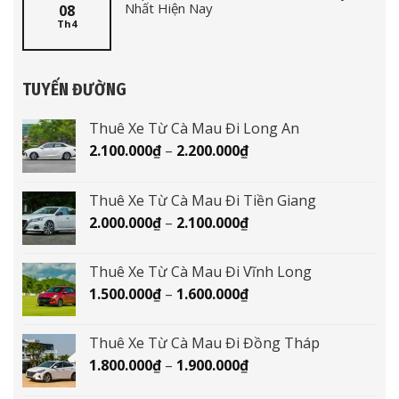
Nhất Hiện Nay
08
Th4
TUYẾN ĐƯỜNG
Thuê Xe Từ Cà Mau Đi Long An
Khoảng
2.100.000
₫
–
2.200.000
₫
giá:
từ
Thuê Xe Từ Cà Mau Đi Tiền Giang
2.100.000₫
Khoảng
2.000.000
₫
–
2.100.000
₫
đến
giá:
2.200.000₫
từ
Thuê Xe Từ Cà Mau Đi Vĩnh Long
2.000.000₫
Khoảng
1.500.000
₫
–
1.600.000
₫
đến
giá:
2.100.000₫
từ
Thuê Xe Từ Cà Mau Đi Đồng Tháp
1.500.000₫
Khoảng
1.800.000
₫
–
1.900.000
₫
đến
giá:
1.600.000₫