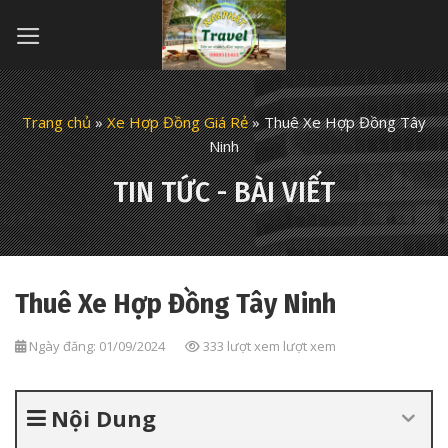
Skip
to
content
Trang chủ
»
Xe Hợp Đồng Giá Rẻ
»
Thuê Xe Hợp Đồng Tây
Ninh
TIN TỨC - BÀI VIẾT
Thuê Xe Hợp Đồng Tây Ninh
Ngày đăng: 01/09/2024
333 lượt xem lượt xem
Nội Dung