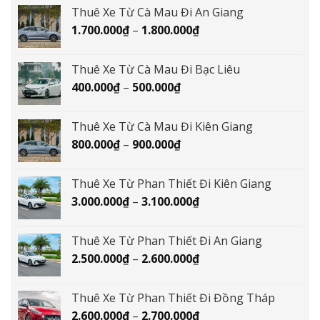
từ
Thuê Xe Từ Cà Mau Đi An Giang
1.800.000₫
Khoảng
1.700.000
₫
–
1.800.000
₫
đến
giá:
1.900.000₫
từ
Thuê Xe Từ Cà Mau Đi Bạc Liêu
1.700.000₫
Khoảng
400.000
₫
–
500.000
₫
đến
giá:
1.800.000₫
từ
Thuê Xe Từ Cà Mau Đi Kiên Giang
400.000₫
Khoảng
800.000
₫
–
900.000
₫
đến
giá:
500.000₫
từ
Thuê Xe Từ Phan Thiết Đi Kiên Giang
800.000₫
Khoảng
3.000.000
₫
–
3.100.000
₫
đến
giá:
900.000₫
từ
Thuê Xe Từ Phan Thiết Đi An Giang
3.000.000₫
Khoảng
2.500.000
₫
–
2.600.000
₫
đến
giá:
3.100.000₫
từ
Thuê Xe Từ Phan Thiết Đi Đồng Tháp
2.500.000₫
Khoảng
2.600.000
₫
–
2.700.000
₫
đến