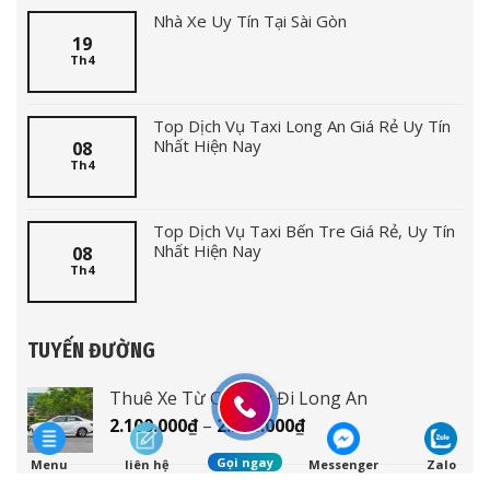
Nhà Xe Uy Tín Tại Sài Gòn
19
Th4
Top Dịch Vụ Taxi Long An Giá Rẻ Uy Tín
Nhất Hiện Nay
08
Th4
Top Dịch Vụ Taxi Bến Tre Giá Rẻ, Uy Tín
Nhất Hiện Nay
08
Th4
TUYẾN ĐƯỜNG
Thuê Xe Từ Cà Mau Đi Long An
Khoảng
2.100.000
₫
–
2.200.000
₫
giá:
Gọi ngay
Menu
liên hệ
Messenger
Zalo
từ
Thuê Xe Từ Cà Mau Đi Tiền Giang