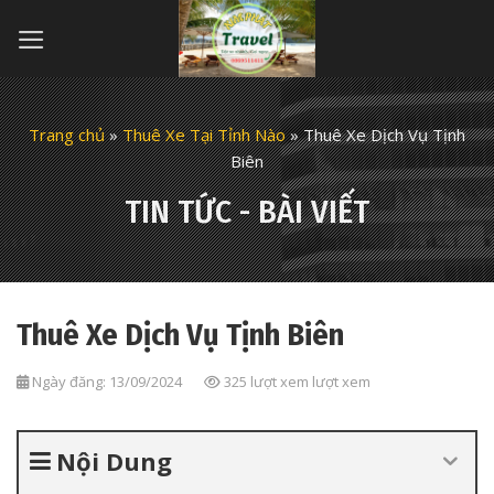
Skip
to
content
Trang chủ
»
Thuê Xe Tại Tỉnh Nào
»
Thuê Xe Dịch Vụ Tịnh
Biên
TIN TỨC - BÀI VIẾT
Thuê Xe Dịch Vụ Tịnh Biên
Ngày đăng: 13/09/2024
325 lượt xem lượt xem
Nội Dung