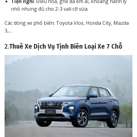
Tiện nghi
: Điều hòa, ghế da êm ái, khoang hành lý
nhỏ nhưng đủ cho 2-3 vali cỡ vừa.
Các dòng xe phổ biến: Toyota Vios, Honda City, Mazda
3,…
2.
Thuê Xe Dịch Vụ Tịnh Biên Loại Xe 7 Chỗ