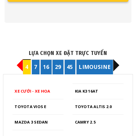
LỰA CHỌN XE ĐẶT TRỰC TUYẾN
4
7
16
29
45
LIMOUSINE
XE CƯỚI - XE HOA
KIA K3 16AT
TOYOTA VIOS E
TOYOTA ALTIS 2.0
MAZDA 3 SEDAN
CAMRY 2.5