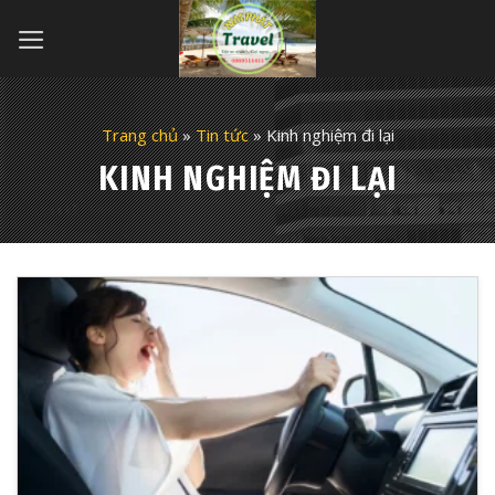
Skip
to
content
Trang chủ
»
Tin tức
»
Kinh nghiệm đi lại
KINH NGHIỆM ĐI LẠI