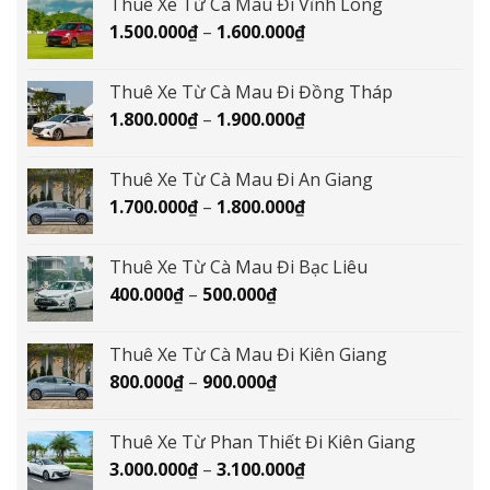
Thuê Xe Từ Cà Mau Đi Vĩnh Long
2.000.000₫
Khoảng
1.500.000
₫
–
1.600.000
₫
đến
giá:
2.100.000₫
từ
Thuê Xe Từ Cà Mau Đi Đồng Tháp
1.500.000₫
Khoảng
1.800.000
₫
–
1.900.000
₫
đến
giá:
1.600.000₫
từ
Thuê Xe Từ Cà Mau Đi An Giang
1.800.000₫
Khoảng
1.700.000
₫
–
1.800.000
₫
đến
giá:
1.900.000₫
từ
Thuê Xe Từ Cà Mau Đi Bạc Liêu
1.700.000₫
Khoảng
400.000
₫
–
500.000
₫
đến
giá:
1.800.000₫
từ
Thuê Xe Từ Cà Mau Đi Kiên Giang
400.000₫
Khoảng
800.000
₫
–
900.000
₫
đến
giá:
500.000₫
từ
Thuê Xe Từ Phan Thiết Đi Kiên Giang
800.000₫
Khoảng
3.000.000
₫
–
3.100.000
₫
đến