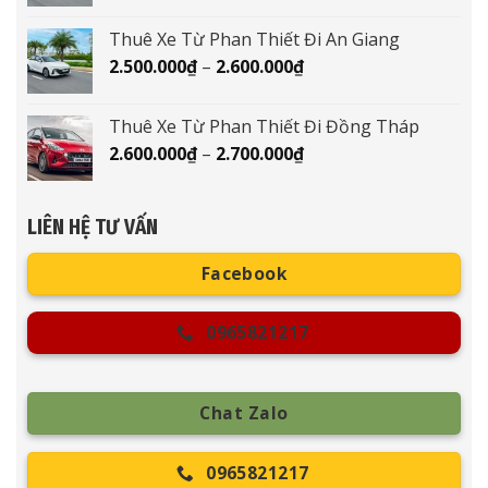
giá:
900.000₫
từ
Thuê Xe Từ Phan Thiết Đi An Giang
3.000.000₫
Khoảng
2.500.000
₫
–
2.600.000
₫
đến
giá:
3.100.000₫
từ
Thuê Xe Từ Phan Thiết Đi Đồng Tháp
2.500.000₫
Khoảng
2.600.000
₫
–
2.700.000
₫
đến
giá:
2.600.000₫
từ
2.600.000₫
LIÊN HỆ TƯ VẤN
đến
2.700.000₫
Facebook
0965821217
Chat Zalo
0965821217