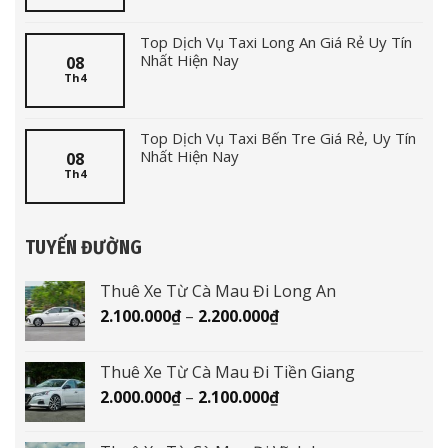
Top Dịch Vụ Taxi Long An Giá Rẻ Uy Tín
Nhất Hiện Nay
08
Th4
Top Dịch Vụ Taxi Bến Tre Giá Rẻ, Uy Tín
Nhất Hiện Nay
08
Th4
TUYẾN ĐƯỜNG
Thuê Xe Từ Cà Mau Đi Long An
Khoảng
2.100.000
₫
–
2.200.000
₫
giá:
từ
Thuê Xe Từ Cà Mau Đi Tiền Giang
2.100.000₫
Khoảng
2.000.000
₫
–
2.100.000
₫
đến
giá:
2.200.000₫
từ