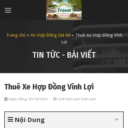
Skip
to
content
Trang chủ
»
Xe Hợp Đồng Giá Rẻ
»
Thuê Xe Hợp Đồng Vĩnh
Lợi
TIN TỨC - BÀI VIẾT
Thuê Xe Hợp Đồng Vĩnh Lợi
Ngày đăng: 06/10/2024
234 lượt xem lượt xem
Nội Dung