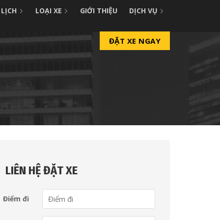
 LỊCH
LOẠI XE
GIỚI THIỆU
DỊCH VỤ
ĐẶT XE NGAY
n
LIÊN HỆ ĐẶT XE
Điểm đi