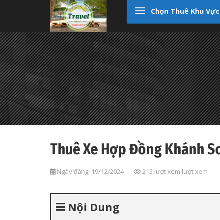
Skip
Chọn Thuê Khu Vực
to
content
Thuê Xe Hợp Đồng Khánh S
Ngày đăng: 19/12/2024
215 lượt xem lượt xem
Nội Dung