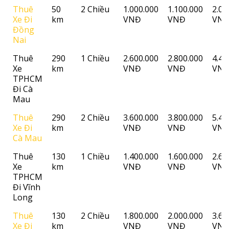
Thuê
50
2 Chiều
1.000.000
1.100.000
2.00
Xe Đi
km
VNĐ
VNĐ
VN
Đồng
Nai
Thuê
290
1 Chiều
2.600.000
2.800.000
4.40
Xe
km
VNĐ
VNĐ
VN
TPHCM
Đi Cà
Mau
Thuê
290
2 Chiều
3.600.000
3.800.000
5.40
Xe Đi
km
VNĐ
VNĐ
VN
Cà Mau
Thuê
130
1 Chiều
1.400.000
1.600.000
2.60
Xe
km
VNĐ
VNĐ
VN
TPHCM
Đi Vĩnh
Long
Thuê
130
2 Chiều
1.800.000
2.000.000
3.60
Xe Đi
km
VNĐ
VNĐ
VN