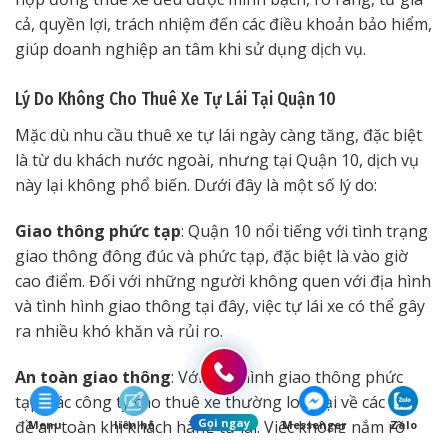
cả, quyền lợi, trách nhiệm đến các điều khoản bảo hiểm,
giúp doanh nghiệp an tâm khi sử dụng dịch vụ.
Lý Do Không Cho Thuê Xe Tự Lái Tại Quận 10
Mặc dù nhu cầu thuê xe tự lái ngày càng tăng, đặc biệt
là từ du khách nước ngoài, nhưng tại Quận 10, dịch vụ
này lại không phổ biến. Dưới đây là một số lý do:
Giao thông phức tạp
: Quận 10 nổi tiếng với tình trạng
giao thông đông đúc và phức tạp, đặc biệt là vào giờ
cao điểm. Đối với những người không quen với địa hình
và tình hình giao thông tại đây, việc tự lái xe có thể gây
ra nhiều khó khăn và rủi ro.
An toàn giao thông
: Với tình hình giao thông phức
tạp, các công ty cho thuê xe thường lo ngại về các vấn
Gọi ngay
đề an toàn khi khách hàng tự lái. Việc không nắm rõ
Menu
liên hệ
Messenger
Zalo