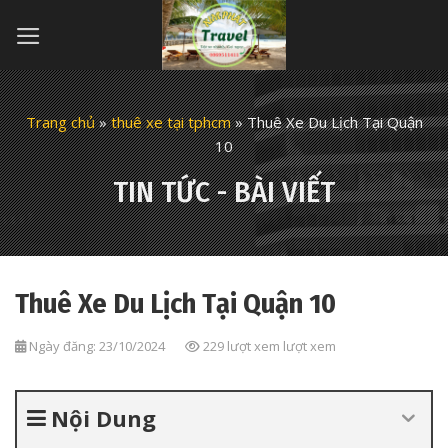
Skip
to
content
Trang chủ
»
thuê xe tại tphcm
»
Thuê Xe Du Lịch Tại Quận
10
TIN TỨC - BÀI VIẾT
Thuê Xe Du Lịch Tại Quận 10
Ngày đăng: 23/10/2024
229 lượt xem lượt xem
Nội Dung