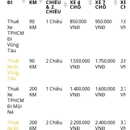
ĐI
KM
CHIỀU
XE 4
XE 7
XE 
& 2
CHỖ
CHỖ
CH
CHIỀU
ĐIỂM
SỐ
1
THUÊ
THUÊ
TH
Thuê
90
1 Chiều
850.000
950.000
1.60
ĐI
KM
CHIỀU
XE 4
XE 7
XE 
Xe
KM
VNĐ
VNĐ
VN
& 2
CHỖ
CHỖ
CH
CHIỀU
TPHCM
Đi
Vũng
Tàu
Thuê
90
2 Chiều
1.550.000
1.750.000
2.60
Xe Đi
KM
VNĐ
VNĐ
VN
Vũng
Tàu
Thuê
200
1 Chiều
1.400.000
1.600.000
2.70
Xe
KM
VNĐ
VNĐ
VN
TPHCM
Đi Mũi
Né
Thuê
200
2 Chiều
2.200.000
2.400.000
3.70
Xe Đi
KM
VNĐ
VNĐ
VN