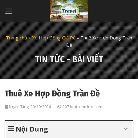
Skip
to
content
Trang chủ
»
Xe Hợp Đồng Giá Rẻ
»
Thuê Xe Hợp Đồng Trần
Đề
TIN TỨC - BÀI VIẾT
Thuê Xe Hợp Đồng Trần Đề
Ngày đăng: 20/10/2024
207 lượt xem lượt xem
Nội Dung