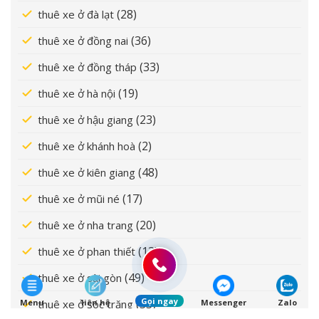
(28)
thuê xe ở đà lạt
(36)
thuê xe ở đồng nai
(33)
thuê xe ở đồng tháp
(19)
thuê xe ở hà nội
(23)
thuê xe ở hậu giang
(2)
thuê xe ở khánh hoà
(48)
thuê xe ở kiên giang
(17)
thuê xe ở mũi né
(20)
thuê xe ở nha trang
(13)
thuê xe ở phan thiết
(49)
thuê xe ở sài gòn
Gọi ngay
(33)
thuê xe ở sóc trăng
Menu
liên hệ
Messenger
Zalo