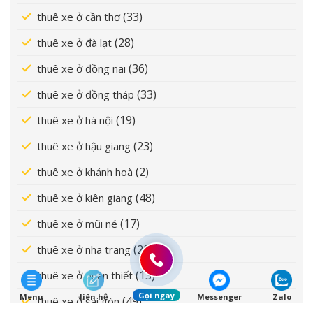
(33)
thuê xe ở cần thơ
(28)
thuê xe ở đà lạt
(36)
thuê xe ở đồng nai
(33)
thuê xe ở đồng tháp
(19)
thuê xe ở hà nội
(23)
thuê xe ở hậu giang
(2)
thuê xe ở khánh hoà
(48)
thuê xe ở kiên giang
(17)
thuê xe ở mũi né
(20)
thuê xe ở nha trang
(13)
thuê xe ở phan thiết
Gọi ngay
Menu
liên hệ
Messenger
Zalo
(49)
thuê xe ở sài gòn