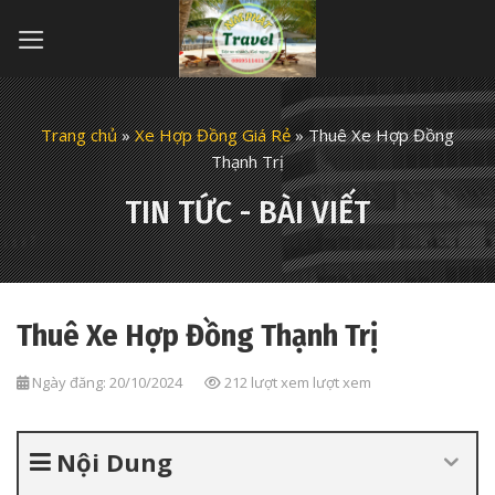
Skip
to
content
Trang chủ
»
Xe Hợp Đồng Giá Rẻ
»
Thuê Xe Hợp Đồng
Thạnh Trị
TIN TỨC - BÀI VIẾT
Thuê Xe Hợp Đồng Thạnh Trị
Ngày đăng: 20/10/2024
212 lượt xem lượt xem
Nội Dung