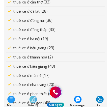
(33)
thuê xe ở cần thơ
(28)
thuê xe ở đà lạt
(36)
thuê xe ở đồng nai
(33)
thuê xe ở đồng tháp
(19)
thuê xe ở hà nội
(23)
thuê xe ở hậu giang
(2)
thuê xe ở khánh hoà
(48)
thuê xe ở kiên giang
(17)
thuê xe ở mũi né
(20)
thuê xe ở nha trang
(13)
thuê xe ở phan thiết
(49)
thuê xe ở sài gòn
Gọi ngay
Menu
liên hệ
Messenger
Zalo