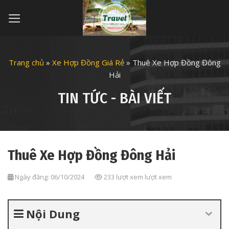
Skip
to
content
Trang chủ
»
Xe Hợp Đồng Giá Rẻ
»
Thuê Xe Hợp Đồng Đông
Hải
TIN TỨC - BÀI VIẾT
Thuê Xe Hợp Đồng Đông Hải
Ngày đăng: 06/10/2024
233 lượt xem lượt xem
Nội Dung