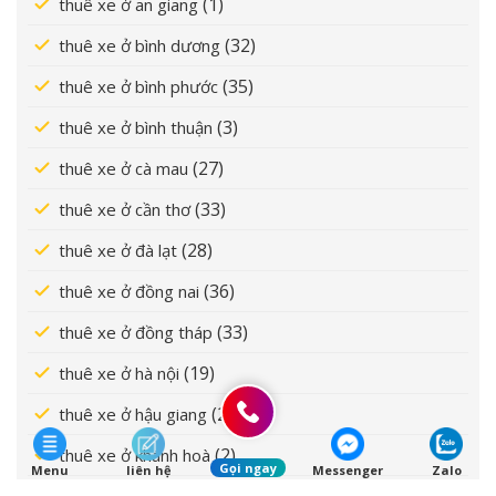
(1)
thuê xe ở an giang
(32)
thuê xe ở bình dương
(35)
thuê xe ở bình phước
(3)
thuê xe ở bình thuận
(27)
thuê xe ở cà mau
(33)
thuê xe ở cần thơ
(28)
thuê xe ở đà lạt
(36)
thuê xe ở đồng nai
(33)
thuê xe ở đồng tháp
(19)
thuê xe ở hà nội
(23)
thuê xe ở hậu giang
(2)
thuê xe ở khánh hoà
Gọi ngay
Menu
liên hệ
Messenger
Zalo
(48)
thuê xe ở kiên giang