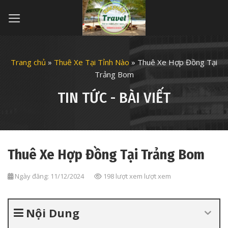
Skip
to
content
Trang chủ
»
Thuê Xe Tại Tỉnh Nào
»
Thuê Xe Hợp Đồng Tại
Trảng Bom
TIN TỨC - BÀI VIẾT
Thuê Xe Hợp Đồng Tại Trảng Bom
Ngày đăng: 11/12/2024
198 lượt xem lượt xem
Nội Dung