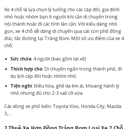
Xe 4 chỗ là lựa chọn lý tưởng cho các cặp đôi, gia đình
nhỏ hoặc nhóm bạn ít người khi cần di chuyển trong
nội thành hoặc đi các tỉnh lân cận. Với kiểu dáng nhỏ
gọn, xe 4 chỗ dễ dàng di chuyển qua các con phố đông
đúc, tắc đường tại Trảng Bom. Một số ưu điểm của xe 4
chỗ:
Sức chứa
: 4 người (bao gồm tài xế)
Thích hợp cho
: Di chuyển ngắn trong thành phố, đi
du lịch cặp đôi hoặc nhóm nhỏ.
Tiện nghi
: Điều hòa, ghế da êm ái, khoang hành lý
nhỏ nhưng đủ cho 2-3 vali cỡ vừa.
Các dòng xe phổ biến: Toyota Vios, Honda City, Mazda
3,…
2.Thuê Xe Hợp Đồng Trảng Bom Loại Xe 7 Chỗ