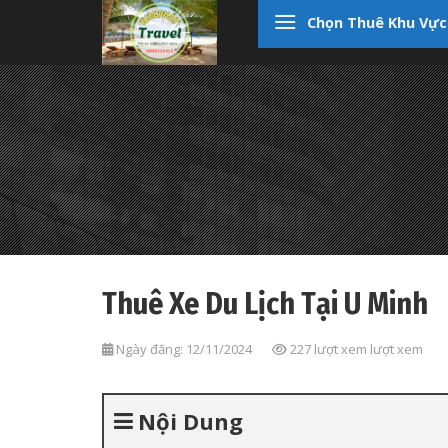
Skip
Chọn Thuê Khu Vực
to
content
Thuê Xe Du Lịch Tại U Minh
Ngày đăng: 12/11/2024
227 lượt xem lượt xem
Nội Dung