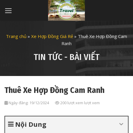
Skip
to
content
Trang chủ
»
Xe Hợp Đồng Giá Rẻ
»
Thuê Xe Hợp Đồng Cam
Ranh
TIN TỨC - BÀI VIẾT
Thuê Xe Hợp Đồng Cam Ranh
Ngày đăng: 19/12/2024
200 lượt xem lượt xem
Nội Dung