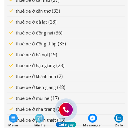
(27)
thuê xe ở cà mau
(33)
thuê xe ở cần thơ
(28)
thuê xe ở đà lạt
(36)
thuê xe ở đồng nai
(33)
thuê xe ở đồng tháp
(19)
thuê xe ở hà nội
(23)
thuê xe ở hậu giang
(2)
thuê xe ở khánh hoà
(48)
thuê xe ở kiên giang
(17)
thuê xe ở mũi né
(20)
thuê xe ở nha trang
(13)
thuê xe ở phan thiết
Gọi ngay
Menu
liên hệ
Messenger
Zalo
(49)
thuê xe ở sài gòn