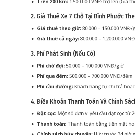
Trên 200 km:
1.500.000 VNĐ trở lên (Giá t
2. Giá Thuê Xe 7 Chỗ Tại Bình Phước Th
Giá thuê theo giờ:
80.000 – 150.000 VNĐ/g
Giá thuê cả ngày:
800.000 – 1.200.000 VN
3. Phí Phát Sinh (Nếu Có)
Phí chờ đợi:
50.000 – 100.000 VNĐ/giờ
Phí qua đêm:
500.000 – 700.000 VNĐ/đêm
Phí cầu đường:
Khách hàng tự chi trả hoặc
4. Điều Khoản Thanh Toán Và Chính Sác
Đặt cọc:
Một số đơn vị yêu cầu đặt cọc từ 2
Thanh toán:
Thanh toán bằng tiền mặt hoặ
Chính sách hủy chuyến:
Hủy trước 24 giờ m