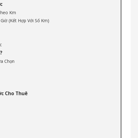
c
 Theo Km
 Giờ (Kết Hợp Với Số Km)
c
?
ựa Chọn
ớc Cho Thuê