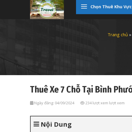
Skip
Chọn Thuê Khu Vực
to
content
Trang chủ
Thuê Xe 7 Chỗ Tại Bình Phư
Ngày đăng: 04/09/2024
234 lượt xem lượt xem
Nội Dung