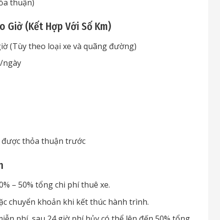
hỏa thuận)
eo Giờ (Kết Hợp Với Số Km)
iờ (Tùy theo loại xe và quãng đường)
Đ/ngày
 được thỏa thuận trước
h
0% – 50% tổng chi phí thuê xe.
c chuyển khoản khi kết thúc hành trình.
iễn phí, sau 24 giờ phí hủy có thể lên đến 50% tổng