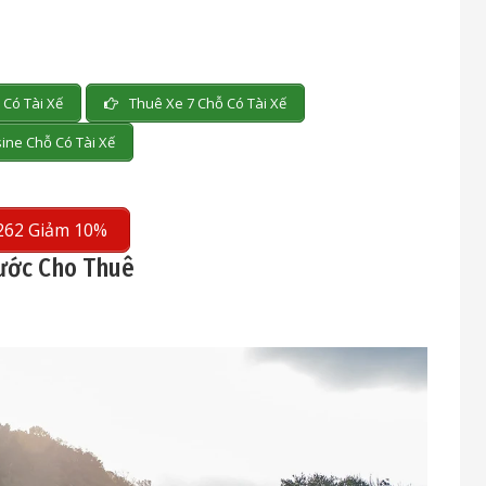
Có Tài Xế
Thuê Xe 7 Chỗ Có Tài Xế
ine Chỗ Có Tài Xế
262 Giảm 10%
hước Cho Thuê