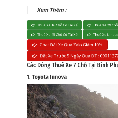
Xem Thêm :
Thuê Xe 16 Chỗ Có Tài Xế
Thuê Xe 29 Chỗ 
Thuê Xe 45 Chỗ Có Tài Xế
Thuê Xe Limous
Chat Đặt Xe Qua Zalo Giảm 10%
Đặt Xe Trước 5 Ngày Qua ĐT : 0901127
Các Dòng Thuê Xe 7 Chỗ Tại Bình P
1.
Toyota Innova