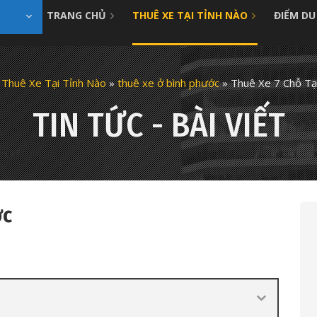
TRANG CHỦ
THUÊ XE TẠI TỈNH NÀO
ĐIỂM DU
»
Thuê Xe Tại Tỉnh Nào
»
thuê xe ở bình phước
»
Thuê Xe 7 Chỗ Tạ
TIN TỨC - BÀI VIẾT
ớc