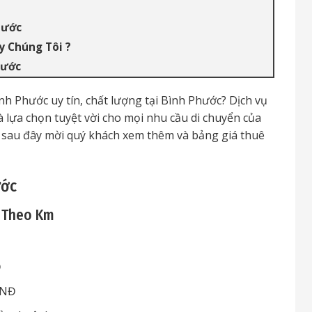
hước
y Chúng Tôi ?
hước
ình Phước uy tín, chất lượng tại Bình Phước? Dịch vụ
à lựa chọn tuyệt vời cho mọi nhu cầu di chuyển của
y, sau đây mời quý khách xem thêm và bảng giá thuê
ước
h Theo Km
Đ
VNĐ