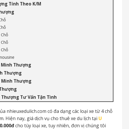
ợng Tính Theo K/M
Thượng
Chỗ
Chỗ
 Chỗ
 Chỗ
 Chỗ
imousine
U Minh Thượng
inh Thượng
U Minh Thượng
h Thượng
h Thượng Tư Vấn Tận Tình
của nhieuxedulich.com có đa dạng các loại xe từ 4 chỗ
. Hiện nay, giá dịch vụ cho thuê xe du lịch tại
U
00.000đ
cho tùy loại xe, tuy nhiên, đơn vị chúng tôi