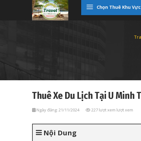
Skip
Chọn Thuê Khu Vực
to
content
Tra
Thuê Xe Du Lịch Tại U Minh
Ngày đăng: 21/11/2024
227 lượt xem lượt xem
Nội Dung