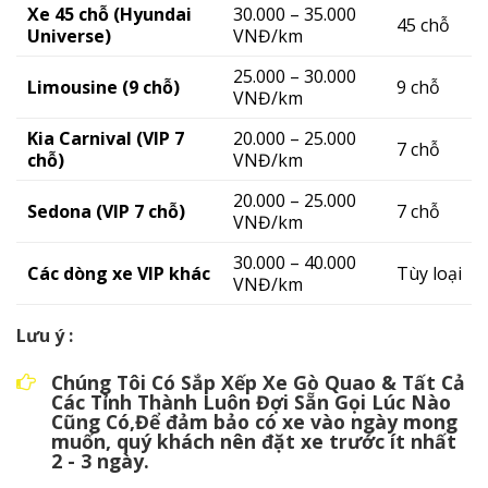
Xe 45 chỗ (Hyundai
30.000 – 35.000
45 chỗ
Universe)
VNĐ/km
25.000 – 30.000
Limousine (9 chỗ)
9 chỗ
VNĐ/km
Kia Carnival (VIP 7
20.000 – 25.000
7 chỗ
chỗ)
VNĐ/km
20.000 – 25.000
Sedona (VIP 7 chỗ)
7 chỗ
VNĐ/km
30.000 – 40.000
Các dòng xe VIP khác
Tùy loại
VNĐ/km
Lưu ý :
Chúng Tôi Có Sắp Xếp Xe Gò Quao & Tất Cả
Các Tỉnh Thành Luôn Đợi Sẵn Gọi Lúc Nào
Cũng Có,Để đảm bảo có xe vào ngày mong
muốn, quý khách nên đặt xe trước ít nhất
2 - 3 ngày.