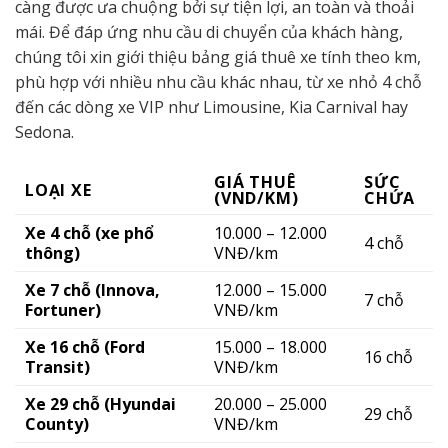
càng được ưa chuộng bởi sự tiện lợi, an toàn và thoải
mái. Để đáp ứng nhu cầu di chuyển của khách hàng,
chúng tôi xin giới thiệu bảng giá thuê xe tính theo km,
phù hợp với nhiều nhu cầu khác nhau, từ xe nhỏ 4 chỗ
đến các dòng xe VIP như Limousine, Kia Carnival hay
Sedona.
GIÁ THUÊ
SỨC
LOẠI XE
(VND/KM)
CHỨA
Xe 4 chỗ (xe phổ
10.000 – 12.000
4 chỗ
thông)
VNĐ/km
Xe 7 chỗ (Innova,
12.000 – 15.000
7 chỗ
Fortuner)
VNĐ/km
Xe 16 chỗ (Ford
15.000 – 18.000
16 chỗ
Transit)
VNĐ/km
Xe 29 chỗ (Hyundai
20.000 – 25.000
29 chỗ
County)
VNĐ/km