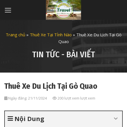
Skip
to
content
Trang chủ
»
Thuê Xe Tại Tỉnh Nào
»
Thuê Xe Du Lịch Tại Gò
Quao
TIN TỨC - BÀI VIẾT
Thuê Xe Du Lịch Tại Gò Quao
Ngày đăng: 21/11/2024
200 lượt xem lượt xem
Nội Dung