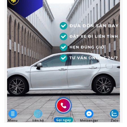
Gọi ngay
Menu
liên hệ
Messenger
Zalo