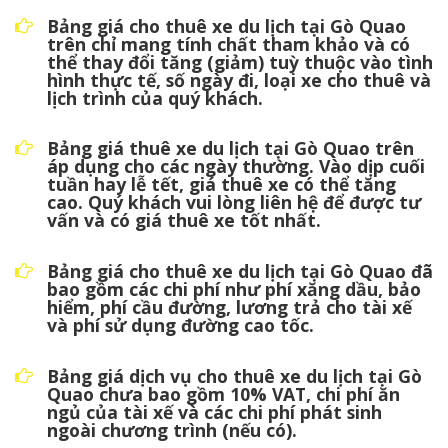
Bảng giá cho thuê xe du lịch tại Gò Quao
trên chỉ mang tính chất tham khảo và có
thể thay đổi tăng (giảm) tuỳ thuộc vào tình
hình thực tế, số ngày đi, loại xe cho thuê và
lịch trình của quý khách.
Bảng giá thuê xe du lịch tại Gò Quao trên
áp dụng cho các ngày thường. Vào dịp cuối
tuần hay lễ tết, giá thuê xe có thể tăng
cao. Quý khách vui lòng liên hệ để được tư
vấn và có giá thuê xe tốt nhất.
Bảng giá cho thuê xe du lịch tại Gò Quao đã
bao gồm các chi phí như phí xăng dầu, bảo
hiểm, phí cầu đường, lương trả cho tài xế
và phí sử dụng đường cao tốc.
Bảng giá dịch vụ cho thuê xe du lịch tại Gò
Quao chưa bao gồm 10% VAT, chi phí ăn
ngủ của tài xế và các chi phí phát sinh
ngoài chương trình (nếu có).