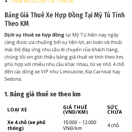
Thuê Xe Du Lịch Tại TPHCM
Bảng Giá Thuê Xe Hợp Đồng Tại Mỹ Tú Tính
Theo KM
Dịch vụ thuê xe hợp đồng
tại Mỹ Tú hiện nay ngày
càng được ưa chuộng bởi sự tiện lợi, an toàn và thoải
mái. Để đáp ứng nhu cầu di chuyển của khách hàng,
chúng tôi xin giới thiệu bảng giá thuê xe tính theo km,
phù hợp với nhiều nhu cầu khác nhau, từ xe nhỏ 4 chỗ
đến các dòng xe VIP như Limousine, Kia Carnival hay
Sedona.
1. Bảng giá thuê xe theo km
GIÁ THUÊ
SỨC
LOẠI XE
(VND/KM)
CHỨA
Xe 4 chỗ (xe phổ
10.000 – 12.000
4 chỗ
thông)
VNĐ/km