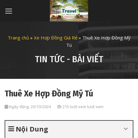
Skip
to
content
Trang chủ
»
Xe Hợp Đồng Giá Rẻ
»
Thuê Xe Hợp Đồng Mỹ
Tú
TIN TỨC - BÀI VIẾT
Thuê Xe Hợp Đồng Mỹ Tú
Ngày đăng: 20/10/2024
215 lượt xem lượt xem
Nội Dung