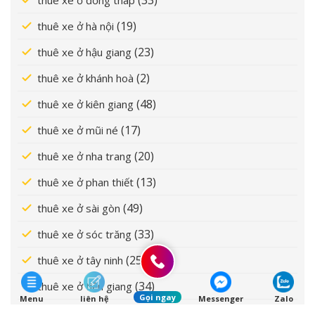
(19)
thuê xe ở hà nội
(23)
thuê xe ở hậu giang
(2)
thuê xe ở khánh hoà
(48)
thuê xe ở kiên giang
(17)
thuê xe ở mũi né
(20)
thuê xe ở nha trang
(13)
thuê xe ở phan thiết
(49)
thuê xe ở sài gòn
(33)
thuê xe ở sóc trăng
(25)
thuê xe ở tây ninh
(34)
thuê xe ở tiền giang
Gọi ngay
Menu
liên hệ
Messenger
Zalo
(24)
thuê xe ở trà vinh