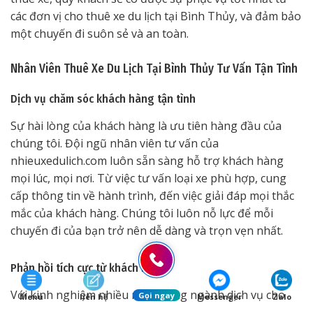
các đơn vị cho thuê xe du lịch tại Bình Thủy, và đảm bảo
một chuyến đi suôn sẻ và an toàn.
Nhân Viên Thuê Xe Du Lịch Tại Bình Thủy Tư Vấn Tận Tình
Dịch vụ chăm sóc khách hàng tận tình
Sự hài lòng của khách hàng là ưu tiên hàng đầu của
chúng tôi. Đội ngũ nhân viên tư vấn của
nhieuxedulich.com luôn sẵn sàng hỗ trợ khách hàng
mọi lúc, mọi nơi. Từ việc tư vấn loại xe phù hợp, cung
cấp thông tin về hành trình, đến việc giải đáp mọi thắc
mắc của khách hàng. Chúng tôi luôn nỗ lực để mỗi
chuyến đi của bạn trở nên dễ dàng và trọn vẹn nhất.
Phản hồi tích cực từ khách hàng
Với kinh nghiệm nhiều năm trong ngành dịch vụ cho
Gọi ngay
Menu
liên hệ
Messenger
Zalo
thuê xe du lịch tại Bình Thủy, nhieuxedulich.com đã