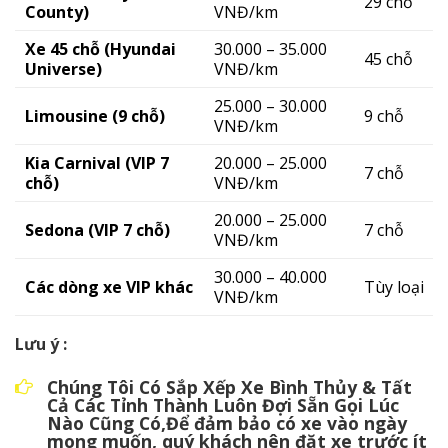
29 chỗ
County)
VNĐ/km
Xe 45 chỗ (Hyundai
30.000 – 35.000
45 chỗ
Universe)
VNĐ/km
25.000 – 30.000
Limousine (9 chỗ)
9 chỗ
VNĐ/km
Kia Carnival (VIP 7
20.000 – 25.000
7 chỗ
chỗ)
VNĐ/km
20.000 – 25.000
Sedona (VIP 7 chỗ)
7 chỗ
VNĐ/km
30.000 – 40.000
Các dòng xe VIP khác
Tùy loại
VNĐ/km
Lưu ý :
Chúng Tôi Có Sắp Xếp Xe Bình Thủy & Tất
Cả Các Tỉnh Thành Luôn Đợi Sẵn Gọi Lúc
Nào Cũng Có,Để đảm bảo có xe vào ngày
mong muốn, quý khách nên đặt xe trước ít