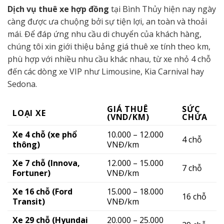
Dịch vụ thuê xe hợp đồng
tại Bình Thủy hiện nay ngày
càng được ưa chuộng bởi sự tiện lợi, an toàn và thoải
mái. Để đáp ứng nhu cầu di chuyển của khách hàng,
chúng tôi xin giới thiệu bảng giá thuê xe tính theo km,
phù hợp với nhiều nhu cầu khác nhau, từ xe nhỏ 4 chỗ
đến các dòng xe VIP như Limousine, Kia Carnival hay
Sedona.
GIÁ THUÊ
SỨC
LOẠI XE
(VND/KM)
CHỨA
Xe 4 chỗ (xe phổ
10.000 – 12.000
4 chỗ
thông)
VNĐ/km
Xe 7 chỗ (Innova,
12.000 – 15.000
7 chỗ
Fortuner)
VNĐ/km
Xe 16 chỗ (Ford
15.000 – 18.000
16 chỗ
Transit)
VNĐ/km
Xe 29 chỗ (Hyundai
20.000 – 25.000