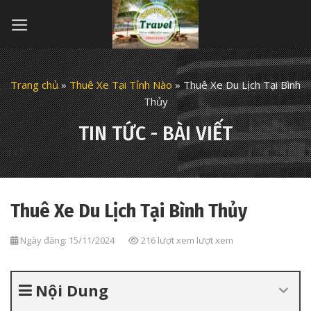
Skip
to
content
Trang chủ
»
Thuê Xe Tại Tỉnh Nào
»
Thuê Xe Du Lịch Tại Bình
Thủy
TIN TỨC - BÀI VIẾT
Thuê Xe Du Lịch Tại Bình Thủy
Ngày đăng: 15/11/2024
216 lượt xem lượt xem
Nội Dung