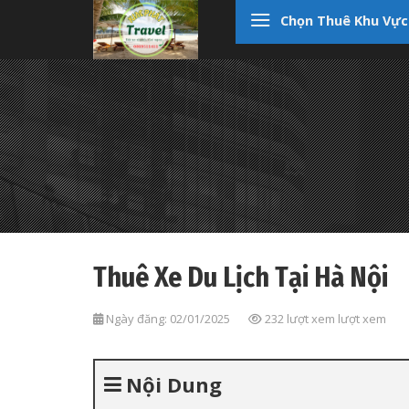
Skip
Chọn Thuê Khu Vực
to
content
Thuê Xe Du Lịch Tại Hà Nội
Ngày đăng: 02/01/2025
232 lượt xem lượt xem
Nội Dung