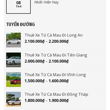
Nhất Hiện Nay
08
Th4
TUYẾN ĐƯỜNG
Thuê Xe Từ Cà Mau Đi Long An
Khoảng
2.100.000
₫
–
2.200.000
₫
giá:
từ
Thuê Xe Từ Cà Mau Đi Tiền Giang
2.100.000₫
Khoảng
2.000.000
₫
–
2.100.000
₫
đến
giá:
2.200.000₫
từ
Thuê Xe Từ Cà Mau Đi Vĩnh Long
2.000.000₫
Khoảng
1.500.000
₫
–
1.600.000
₫
đến
giá:
2.100.000₫
từ
Thuê Xe Từ Cà Mau Đi Đồng Tháp
1.500.000₫
Khoảng
1.800.000
₫
–
1.900.000
₫
đến
giá:
1.600.000₫