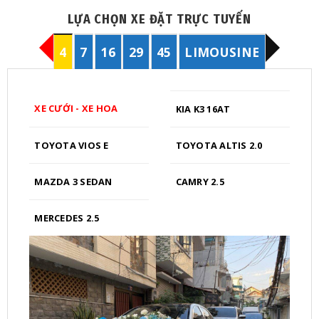
LỰA CHỌN XE ĐẶT TRỰC TUYẾN
4
7
16
29
45
LIMOUSINE
XE CƯỚI - XE HOA
KIA K3 16AT
TOYOTA VIOS E
TOYOTA ALTIS 2.0
MAZDA 3 SEDAN
CAMRY 2.5
MERCEDES 2.5