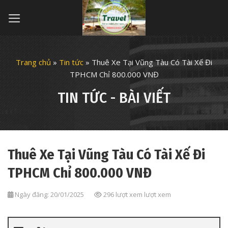
Skip
to
content
Trang chủ
»
Tin tức
»
Thuê Xe Tại Vũng Tàu Có Tài Xế Đi
TPHCM Chỉ 800.000 VNĐ
TIN TỨC - BÀI VIẾT
Thuê Xe Tại Vũng Tàu Có Tài Xế Đi
TPHCM Chỉ 800.000 VNĐ
Ngày đăng: 20/01/2025
296 lượt xem lượt xem