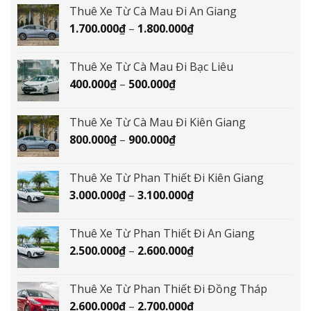
từ
Thuê Xe Từ Cà Mau Đi An Giang
1.800.000₫
Khoảng
1.700.000
₫
–
1.800.000
₫
đến
giá:
1.900.000₫
từ
Thuê Xe Từ Cà Mau Đi Bạc Liêu
1.700.000₫
Khoảng
400.000
₫
–
500.000
₫
đến
giá:
1.800.000₫
từ
Thuê Xe Từ Cà Mau Đi Kiên Giang
400.000₫
Khoảng
800.000
₫
–
900.000
₫
đến
giá:
500.000₫
từ
Thuê Xe Từ Phan Thiết Đi Kiên Giang
800.000₫
Khoảng
3.000.000
₫
–
3.100.000
₫
đến
giá:
900.000₫
từ
Thuê Xe Từ Phan Thiết Đi An Giang
3.000.000₫
Khoảng
2.500.000
₫
–
2.600.000
₫
đến
giá:
3.100.000₫
từ
Thuê Xe Từ Phan Thiết Đi Đồng Tháp
2.500.000₫
Khoảng
2.600.000
₫
–
2.700.000
₫
đến