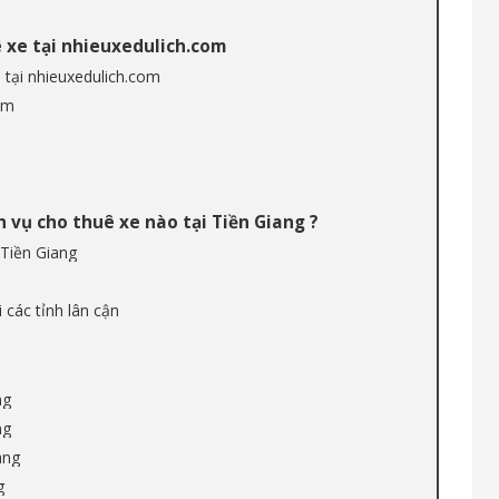
ê xe tại nhieuxedulich.com
ó tại nhieuxedulich.com
iệm
 vụ cho thuê xe nào tại Tiền Giang ?
Tiền Giang
 các tỉnh lân cận
ng
ng
ang
g