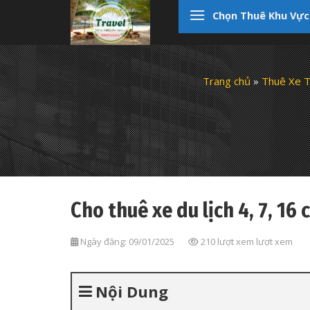
Skip
Chọn Thuê Khu Vực
to
content
Trang chủ
»
Thuê Xe T
Cho thuê xe du lịch 4, 7, 16 
Ngày đăng: 09/01/2025
210 lượt xem lượt xem
Nội Dung