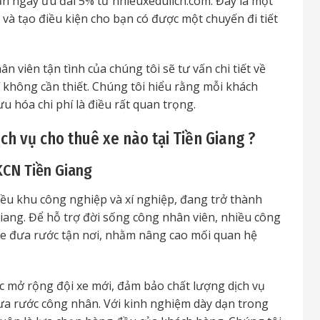
hận ngay ưu đãi 5% từ nhieuxedulich.com. Đây là một
và tạo điều kiện cho bạn có được một chuyến đi tiết
n viên tận tình của chúng tôi sẽ tư vấn chi tiết về
í không cần thiết. Chúng tôi hiểu rằng mỗi khách
u hóa chi phí là điều rất quan trọng.
h vụ cho thuê xe nào tại Tiền Giang ?
KCN Tiền Giang
iều khu công nghiệp và xí nghiệp, đang trở thành
ang. Để hỗ trợ đời sống công nhân viên, nhiều công
 xe đưa rước tận nơi, nhằm nâng cao mối quan hệ
c mở rộng đội xe mới, đảm bảo chất lượng dịch vụ
ưa rước công nhân. Với kinh nghiệm dày dạn trong