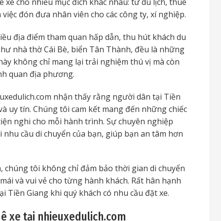
uê xe cho nhiều mục đích khác nhau: từ du lịch, thuê
 việc đón đưa nhân viên cho các công ty, xí nghiệp.
hiều địa điểm tham quan hấp dẫn, thu hút khách du
 như nhà thờ Cái Bè, biển Tân Thành, đều là những
ày không chỉ mang lại trải nghiệm thú vị mà còn
nh quan địa phương.
euxedulich.com nhận thấy rằng người dân tại Tiền
và uy tín. Chúng tôi cam kết mang đến những chiếc
tiện nghi cho mỗi hành trình. Sự chuyên nghiệp
ọi nhu cầu di chuyển của bạn, giúp bạn an tâm hơn
m, chúng tôi không chỉ đảm bảo thời gian di chuyển
 mái và vui vẻ cho từng hành khách. Rất hân hạnh
 Tiền Giang khi quý khách có nhu cầu đặt xe.
uê xe tại nhieuxedulich.com