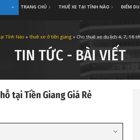
TRANG CHỦ
THUÊ XE TẠI TỈNH NÀO
ĐIỂM DU
ại Tỉnh Nào
»
thuê xe ở tiền giang
»
Cho thuê xe du lịch 4, 7, 16 c
TIN TỨC - BÀI VIẾT
chỗ tại Tiền Giang Giá Rẻ