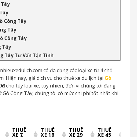
 Tây
 Tây
Gò Công Tây
ông Tây
Gò Công Tây
g Tây
ng Tây Tư Vấn Tận Tình
 nhieuxedulich.com có đa dạng các loại xe từ 4 chỗ
. Hiện nay, giá dịch vụ cho thuê xe du lịch tại
Gò
00đ
cho tùy loại xe, tuy nhiên, đơn vị chúng tôi đang
 Gò Công Tây, chúng tôi có mức chi phí tốt nhất khi
.
THUÊ
THUÊ
THUÊ
THUÊ
XE 7
XE 16
XE 29
XE 45