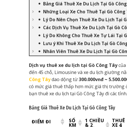
Bảng Giá Thuê Xe Du Lịch Tại Gò Công
Những Loại Xe Cho Thuê Tại Gò Công
Lý Do Nên Chọn Thuê Xe Du Lịch Tại 
Các Dịch Vụ Thuê Xe Du Lịch Tại Gò C
Lý Do Không Cho Thuê Xe Tự Lái Tại 
Lưu ý Khi Thuê Xe Du Lịch Tại Gò Côn
Nhân Viên Thuê Xe Du Lịch Tại Gò Cô
Dịch vụ thuê xe du lịch tại Gò Công Tây
của
đến 45 chỗ, Limousine và xe du lịch giường nằm
Công Tây
dao dộng từ
300.000vnđ ~ 5.500.0
có mức giá thuê thấp hơn mức giá thị trường ở
bạn thuê xe du lịch tại Gò Công Tây đi các tỉnh
Bảng Giá Thuê Xe Du Lịch Tại Gò Công Tây
SỐ
1 CHIỀU
THUÊ
ĐIỂM ĐI
KM
& 2
XE 4