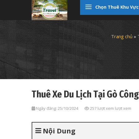
Skip
Chọn Thuê Khu Vực
to
content
Trang chủ
»
Thuê Xe Du Lịch Tại Gò Công
Ngày đăng: 25/10/2024
257 lượt xem lượt xem
Nội Dung