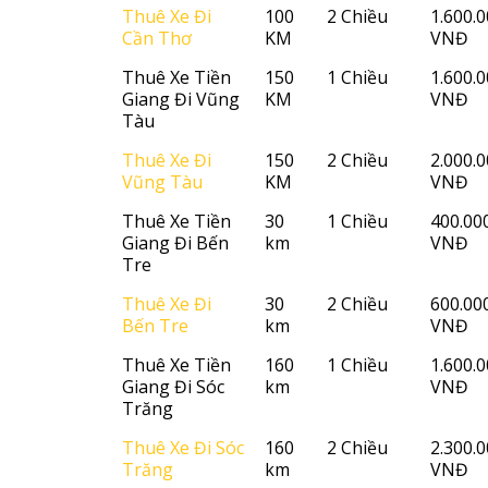
Thuê Xe Đi
100
2 Chiều
1.600.
Cần Thơ
KM
VNĐ
Thuê Xe Tiền
150
1 Chiều
1.600.
Giang Đi Vũng
KM
VNĐ
Tàu
Thuê Xe Đi
150
2 Chiều
2.000.
Vũng Tàu
KM
VNĐ
Thuê Xe Tiền
30
1 Chiều
400.00
Giang Đi Bến
km
VNĐ
Tre
Thuê Xe Đi
30
2 Chiều
600.00
Bến Tre
km
VNĐ
Thuê Xe Tiền
160
1 Chiều
1.600.
Giang Đi Sóc
km
VNĐ
Trăng
Thuê Xe Đi Sóc
160
2 Chiều
2.300.
Trăng
km
VNĐ