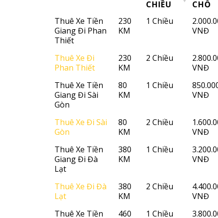
CHIỀU
CHỖ
SỐ
1 CHIỀU
THUÊ
ĐIỂM ĐI
Thuê Xe Tiền
230
1 Chiều
2.000.
KM
& 2
XE 4
Giang Đi Phan
KM
VNĐ
CHIỀU
CHỖ
Thiết
Thuê Xe Đi
230
2 Chiều
2.800.
Phan Thiết
KM
VNĐ
Thuê Xe Tiền
80
1 Chiều
850.00
Giang Đi Sài
KM
VNĐ
Gòn
Thuê Xe Đi Sài
80
2 Chiều
1.600.
Gòn
KM
VNĐ
Thuê Xe Tiền
380
1 Chiều
3.200.
Giang Đi Đà
KM
VNĐ
Lạt
Thuê Xe Đi Đà
380
2 Chiều
4.400.
Lạt
KM
VNĐ
Thuê Xe Tiền
460
1 Chiều
3.800.