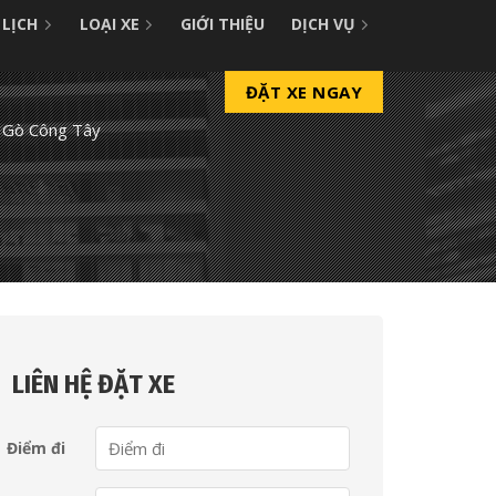
 LỊCH
LOẠI XE
GIỚI THIỆU
DỊCH VỤ
ĐẶT XE NGAY
i Gò Công Tây
LIÊN HỆ ĐẶT XE
Điểm đi