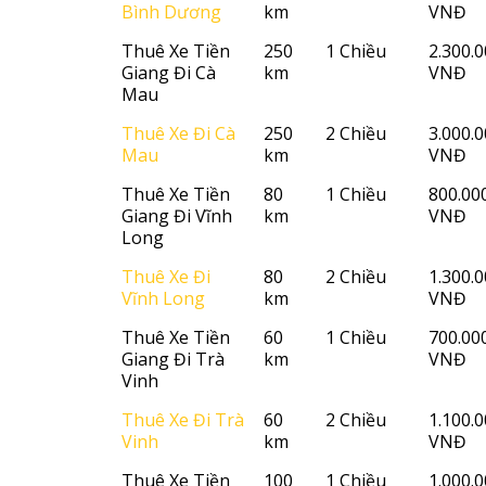
Bình Dương
km
VNĐ
Thuê Xe Tiền
250
1 Chiều
2.300.
Giang Đi Cà
km
VNĐ
Mau
Thuê Xe Đi Cà
250
2 Chiều
3.000.
Mau
km
VNĐ
Thuê Xe Tiền
80
1 Chiều
800.00
Giang Đi Vĩnh
km
VNĐ
Long
Thuê Xe Đi
80
2 Chiều
1.300.
Vĩnh Long
km
VNĐ
Thuê Xe Tiền
60
1 Chiều
700.00
Giang Đi Trà
km
VNĐ
Vinh
Thuê Xe Đi Trà
60
2 Chiều
1.100.
Vinh
km
VNĐ
Thuê Xe Tiền
100
1 Chiều
1.000.