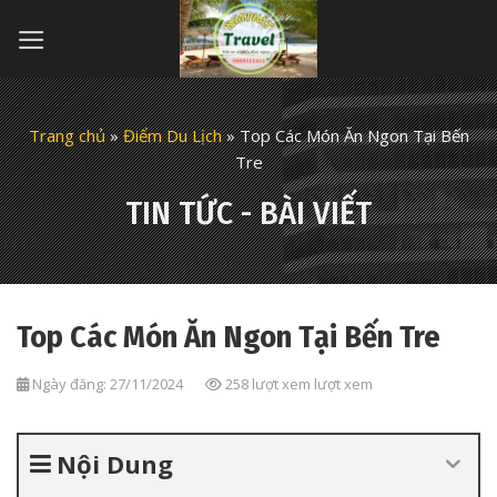
Skip
to
content
Trang chủ
»
Điểm Du Lịch
»
Top Các Món Ăn Ngon Tại Bến
Tre
TIN TỨC - BÀI VIẾT
Top Các Món Ăn Ngon Tại Bến Tre
Ngày đăng: 27/11/2024
258 lượt xem lượt xem
Nội Dung