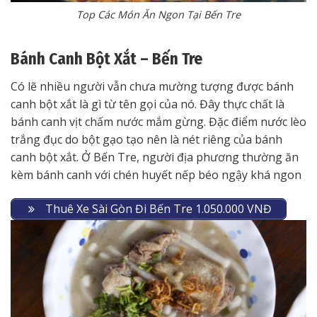
Top Các Món Ăn Ngon Tại Bến Tre
Bánh Canh Bột Xắt – Bến Tre
Có lẽ nhiều người vẫn chưa mường tượng được bánh
canh bột xắt là gì từ tên gọi của nó. Đây thực chất là
bánh canh vịt chấm nước mắm gừng. Đặc điểm nước lèo
trắng đục do bột gạo tạo nên là nét riêng của bánh
canh bột xắt. Ở Bến Tre, người địa phương thường ăn
kèm bánh canh với chén huyết nếp béo ngậy khá ngon
Thuê Xe Sài Gòn Đi Bến Tre 1.050.000 VNĐ