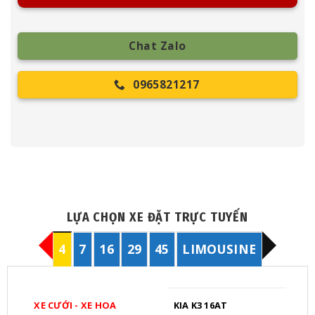
Chat Zalo
0965821217
LỰA CHỌN XE ĐẶT TRỰC TUYẾN
4
7
16
29
45
LIMOUSINE
XE CƯỚI - XE HOA
KIA K3 16AT