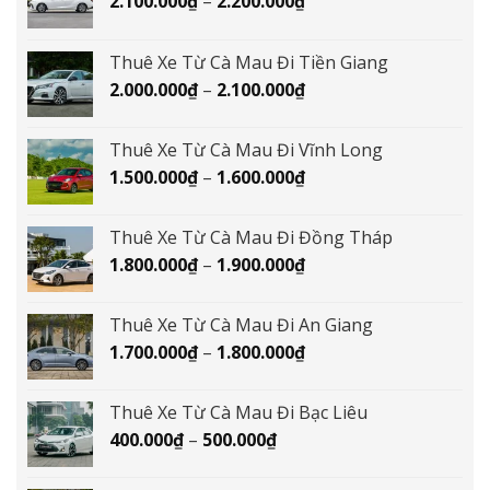
Khoảng
2.100.000
₫
–
2.200.000
₫
giá:
từ
Thuê Xe Từ Cà Mau Đi Tiền Giang
2.100.000₫
Khoảng
2.000.000
₫
–
2.100.000
₫
đến
giá:
2.200.000₫
từ
Thuê Xe Từ Cà Mau Đi Vĩnh Long
2.000.000₫
Khoảng
1.500.000
₫
–
1.600.000
₫
đến
giá:
2.100.000₫
từ
Thuê Xe Từ Cà Mau Đi Đồng Tháp
1.500.000₫
Khoảng
1.800.000
₫
–
1.900.000
₫
đến
giá:
1.600.000₫
từ
Thuê Xe Từ Cà Mau Đi An Giang
1.800.000₫
Khoảng
1.700.000
₫
–
1.800.000
₫
đến
giá:
1.900.000₫
từ
Thuê Xe Từ Cà Mau Đi Bạc Liêu
1.700.000₫
Khoảng
400.000
₫
–
500.000
₫
đến
giá:
1.800.000₫
từ