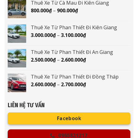
Thuê Xe Từ Cà Mau Đi Kiên Giang
400.000₫
Khoảng
800.000
₫
–
900.000
₫
đến
giá:
500.000₫
từ
Thuê Xe Từ Phan Thiết Đi Kiên Giang
800.000₫
Khoảng
3.000.000
₫
–
3.100.000
₫
đến
giá:
900.000₫
từ
Thuê Xe Từ Phan Thiết Đi An Giang
3.000.000₫
Khoảng
2.500.000
₫
–
2.600.000
₫
đến
giá:
3.100.000₫
từ
Thuê Xe Từ Phan Thiết Đi Đồng Tháp
2.500.000₫
Khoảng
2.600.000
₫
–
2.700.000
₫
đến
giá:
2.600.000₫
từ
2.600.000₫
LIÊN HỆ TƯ VẤN
đến
2.700.000₫
Facebook
0965821217