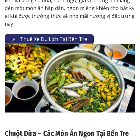
linh và bông so đũa, hành ngò, gia vị nhưng đã mang
đến một món ăn hấp dẫn, ngon miệng khiến cho bất kỳ
ai khi được thưởng thức sẽ nhớ mãi hương vị đặc trưng
này
Thuê Xe Du Lịch Tại Bến Tre
Chuột Dừa – Các Món Ăn Ngon Tại Bến Tre