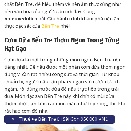
chất Bến Tre, để hiểu thêm về nền ẩm thực cũng như
nền văn hoá của người dân nơi đây. Cùng
nhieuxedulich
bắt đầu hành trình khám phá nền ẩm
thực đặc sắc của
Bến Tre
nhé!
Cơm Dừa Bến Tre Thơm Ngon Trong Từng
Hạt Gạo
Cơm dừa là một trong những món ngon Bến Tre nổi
tiếng nhất. Để nấu được một phần cơm dừa thơm ngon,
đúng vị cần rất nhiều công sức và thời gian. Từ khâu
chuẩn bị, người nấu cần phải vo gạo với nước dừa cho
ngấm, rồi dùng nước dừa để nấu trực tiếp trong trái
dừa. Món đặc sản Bến Tre này khi chín có mùi dừa
thơm phức, ăn kèm các món mặn như tép rang, thịt kho
rất hao cơm đó nha.
Thuê Xe Bến Tre Đi Sài Gòn 950.000 VNĐ