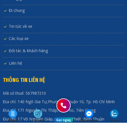
Đi chung
Tin tức về xe
Các loại xe
Đối tác & khách hàng
Liên hệ
THÔNG TIN LIÊN HỆ
Mã số thuế: 567987210
Địa chỉ: 140 Ngô Gia Tự,Phường 9, Quận 10, Tp. Hồ Chí Minh
Địa chỉ: 171 Nguyễn Thị Thập, Mỹ Tho, Tiền Giang
Địa chỉ: 17 Võ Nguyên Giáp, TP Phan Thiết, Bình Thuận
Gọi ngay
Menu
liên hệ
Messenger
Zalo