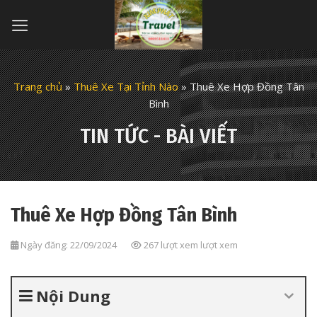
Skip
to
content
Trang chủ
»
Thuê Xe Tại Tỉnh Nào
»
Thuê Xe Hợp Đồng Tân
Bình
TIN TỨC - BÀI VIẾT
Thuê Xe Hợp Đồng Tân Bình
Ngày đăng: 22/09/2024
267 lượt xem lượt xem
Nội Dung