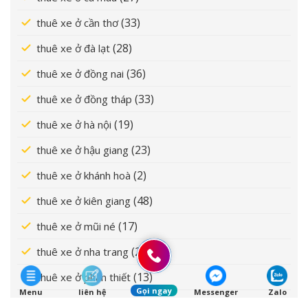
(33)
thuê xe ở cần thơ
(28)
thuê xe ở đà lạt
(36)
thuê xe ở đồng nai
(33)
thuê xe ở đồng tháp
(19)
thuê xe ở hà nội
(23)
thuê xe ở hậu giang
(2)
thuê xe ở khánh hoà
(48)
thuê xe ở kiên giang
(17)
thuê xe ở mũi né
(20)
thuê xe ở nha trang
(13)
thuê xe ở phan thiết
Gọi ngay
Menu
liên hệ
Messenger
Zalo
(49)
thuê xe ở sài gòn