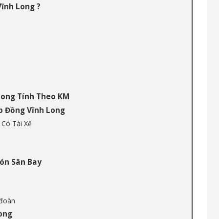
ĩnh Long ?
Long Tính Theo KM
p Đồng Vĩnh Long
 Có Tài Xế
Đón Sân Bay
 đoàn
ong