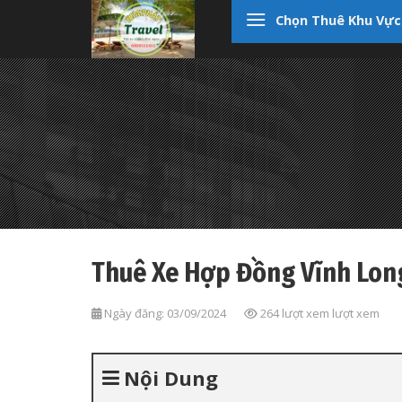
Skip
Chọn Thuê Khu Vực
to
content
Thuê Xe Hợp Đồng Vĩnh Lon
Ngày đăng: 03/09/2024
264 lượt xem lượt xem
Nội Dung