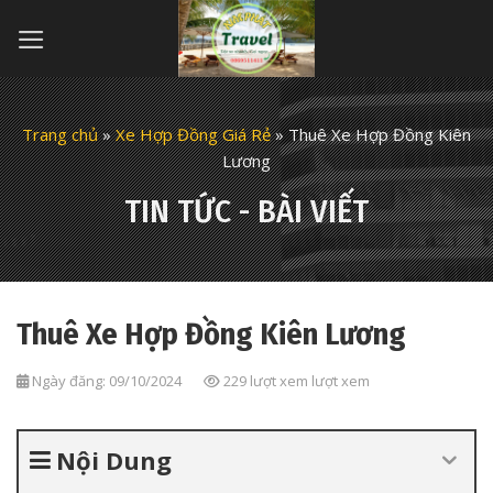
Skip
to
content
Trang chủ
»
Xe Hợp Đồng Giá Rẻ
»
Thuê Xe Hợp Đồng Kiên
Lương
TIN TỨC - BÀI VIẾT
Thuê Xe Hợp Đồng Kiên Lương
Ngày đăng: 09/10/2024
229 lượt xem lượt xem
Nội Dung