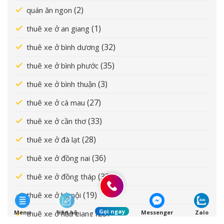
(2)
quán ăn ngon
(1)
thuê xe ở an giang
(32)
thuê xe ở bình dương
(35)
thuê xe ở bình phước
(3)
thuê xe ở bình thuận
(27)
thuê xe ở cà mau
(33)
thuê xe ở cần thơ
(28)
thuê xe ở đà lạt
(36)
thuê xe ở đồng nai
(33)
thuê xe ở đồng tháp
(19)
thuê xe ở hà nội
Gọi ngay
(23)
Menu
liên hệ
Messenger
Zalo
thuê xe ở hậu giang