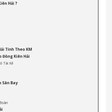
iên Hải ?
Hải Tính Theo KM
p Đồng Kiên Hải
ó Tài Xế
n Sân Bay
 đoàn
ải