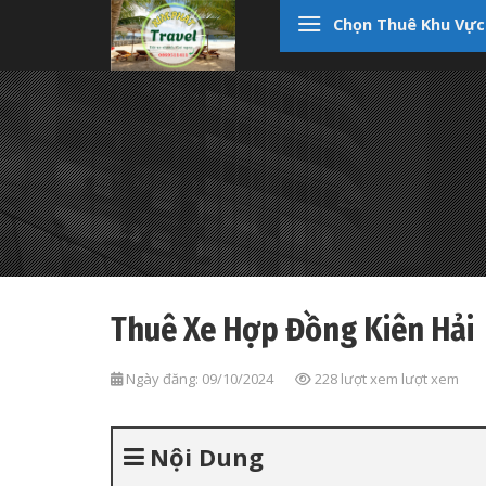
Skip
Chọn Thuê Khu Vực
to
content
Thuê Xe Hợp Đồng Kiên Hải
Ngày đăng: 09/10/2024
228 lượt xem lượt xem
Nội Dung