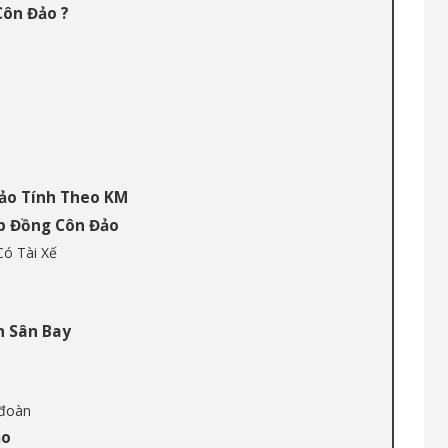
Côn Đảo ?
Đảo Tính Theo KM
ợp Đồng Côn Đảo
ó Tài Xế
n Sân Bay
 đoàn
ảo