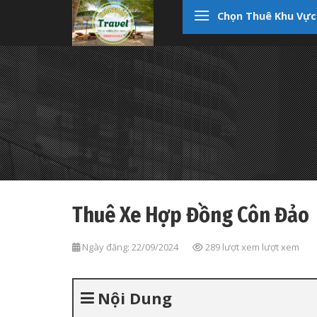
Skip
Chọn Thuê Khu Vực
to
content
Thuê Xe Hợp Đồng Côn Đảo
Ngày đăng: 22/09/2024
289 lượt xem lượt xem
Nội Dung