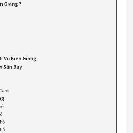
n Giang ?
h Vụ Kiên Giang
n Sân Bay
 đoàn
ng
hỗ
hỗ
Chỗ
Chỗ