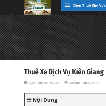
Skip
Chọn Thuê Khu Vực
to
content
Thuê Xe Dịch Vụ Kiên Giang
Ngày đăng: 06/09/2024
228 lượt xem lượt xem
Nội Dung