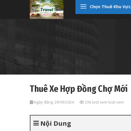
Skip
Chọn Thuê Khu Vực
to
content
Thuê Xe Hợp Đồng Chợ Mới
Ngày đăng: 29/09/2024
236 lượt xem lượt xem
Nội Dung