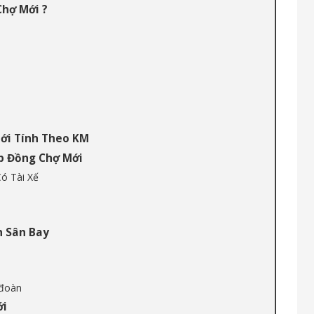
Chợ Mới ?
Mới Tính Theo KM
p Đồng Chợ Mới
ó Tài Xế
n Sân Bay
 đoàn
ới