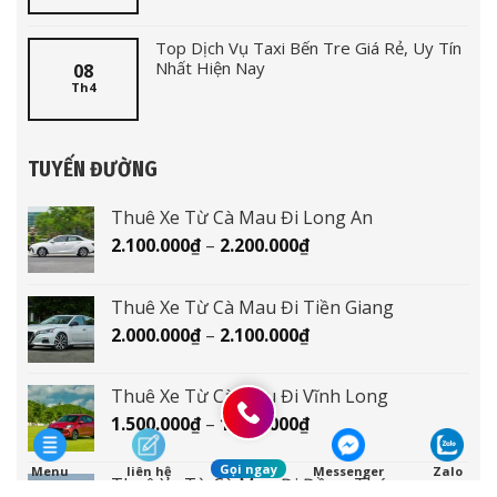
Top Dịch Vụ Taxi Bến Tre Giá Rẻ, Uy Tín
Nhất Hiện Nay
08
Th4
TUYẾN ĐƯỜNG
Thuê Xe Từ Cà Mau Đi Long An
Khoảng
2.100.000
₫
–
2.200.000
₫
giá:
từ
Thuê Xe Từ Cà Mau Đi Tiền Giang
2.100.000₫
Khoảng
2.000.000
₫
–
2.100.000
₫
đến
giá:
2.200.000₫
từ
Thuê Xe Từ Cà Mau Đi Vĩnh Long
2.000.000₫
Khoảng
1.500.000
₫
–
1.600.000
₫
đến
giá:
2.100.000₫
từ
Gọi ngay
Menu
liên hệ
Messenger
Zalo
Thuê Xe Từ Cà Mau Đi Đồng Tháp
1.500.000₫