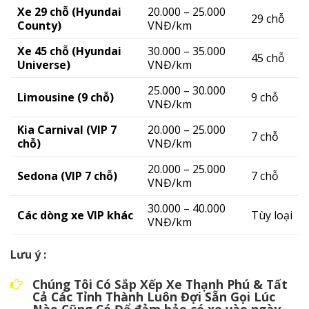
Xe 29 chỗ (Hyundai
20.000 – 25.000
29 chỗ
County)
VNĐ/km
Xe 45 chỗ (Hyundai
30.000 – 35.000
45 chỗ
Universe)
VNĐ/km
25.000 – 30.000
Limousine (9 chỗ)
9 chỗ
VNĐ/km
Kia Carnival (VIP 7
20.000 – 25.000
7 chỗ
chỗ)
VNĐ/km
20.000 – 25.000
Sedona (VIP 7 chỗ)
7 chỗ
VNĐ/km
30.000 – 40.000
Các dòng xe VIP khác
Tùy loại
VNĐ/km
Lưu ý :
Chúng Tôi Có Sắp Xếp Xe Thạnh Phú & Tất
Cả Các Tỉnh Thành Luôn Đợi Sẵn Gọi Lúc
Nào Cũng Có,Để đảm bảo có xe vào ngày