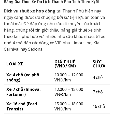
Bảng Giá Thuê Xe Du Lịch Thạnh Phú Tính Theo K/M
Dịch vụ thuê xe hợp đồng
tại Thạnh Phú hiện nay
ngày càng được ưa chuộng bởi sự tiện lợi, an toàn và
thoải mái. Để đáp ứng nhu cầu di chuyển của khách
hàng, chúng tôi xin giới thiệu bảng giá thuê xe tính
theo km, phù hợp với nhiều nhu cầu khác nhau, từ xe
nhỏ 4 chỗ đến các dòng xe VIP như Limousine, Kia
Carnival hay Sedona.
GIÁ THUÊ
SỨC
LOẠI XE
(VND/KM)
CHỨA
Xe 4 chỗ (xe phổ
10.000 – 12.000
4 chỗ
thông)
VNĐ/km
Xe 7 chỗ (Innova,
12.000 – 15.000
7 chỗ
Fortuner)
VNĐ/km
Xe 16 chỗ (Ford
15.000 – 18.000
16 chỗ
Transit)
VNĐ/km