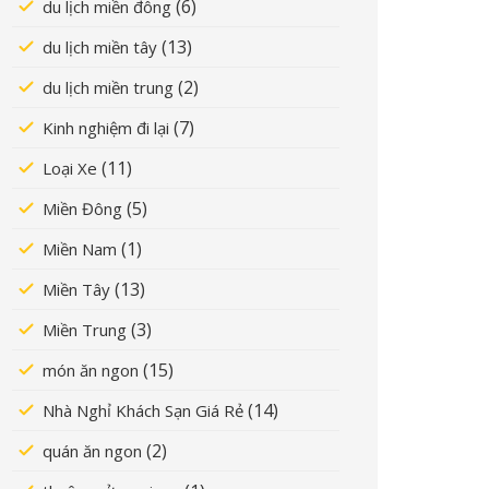
(6)
du lịch miền đông
(13)
du lịch miền tây
(2)
du lịch miền trung
(7)
Kinh nghiệm đi lại
(11)
Loại Xe
(5)
Miền Đông
(1)
Miền Nam
(13)
Miền Tây
(3)
Miền Trung
(15)
món ăn ngon
(14)
Nhà Nghỉ Khách Sạn Giá Rẻ
(2)
quán ăn ngon