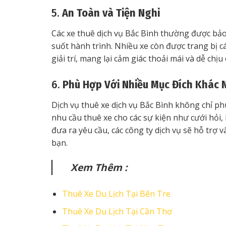
5.
An Toàn và Tiện Nghi
Các xe thuê dịch vụ Bắc Bình thường được bảo
suốt hành trình. Nhiều xe còn được trang bị cá
giải trí, mang lại cảm giác thoải mái và dễ chị
6.
Phù Hợp Với Nhiều Mục Đích Khác 
Dịch vụ thuê xe dịch vụ Bắc Bình không chỉ p
nhu cầu thuê xe cho các sự kiện như cưới hỏi, 
đưa ra yêu cầu, các công ty dịch vụ sẽ hỗ trợ
bạn.
Xem Thêm :
Thuê Xe Du Lịch Tại Bến Tre
Thuê Xe Du Lịch Tại Cần Thơ