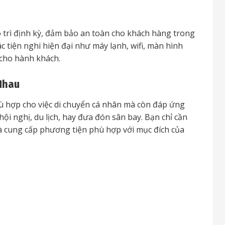
 trì định kỳ, đảm bảo an toàn cho khách hàng trong
c tiện nghi hiện đại như máy lạnh, wifi, màn hình
u cho hành khách.
Nhau
hù hợp cho việc di chuyển cá nhân mà còn đáp ứng
hội nghị, du lịch, hay đưa đón sân bay. Bạn chỉ cần
 và cung cấp phương tiện phù hợp với mục đích của