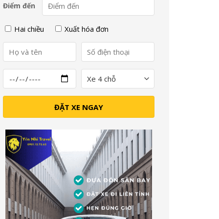
Điểm đến
Hai chiều
Xuất hóa đơn