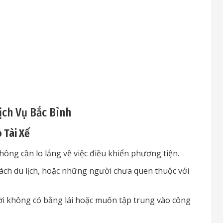
ịch Vụ Bắc Bình
 Tài Xế
ông cần lo lắng về việc điều khiển phương tiện.
ch du lịch, hoặc những người chưa quen thuộc với
ời không có bằng lái hoặc muốn tập trung vào công