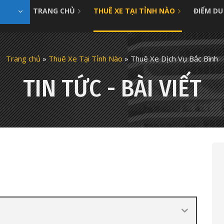
TRANG CHỦ
THUÊ XE TẠI TỈNH NÀO
ĐIỂM DU
Trang chủ
»
Thuê Xe Tại Tỉnh Nào
»
Thuê Xe Dịch Vụ Bắc Bình
TIN TỨC - BÀI VIẾT