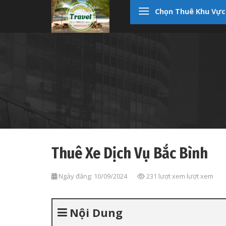
Skip
Chọn Thuê Khu Vực
to
content
Thuê Xe Dịch Vụ Bắc Bình
Ngày đăng: 10/09/2024
231 lượt xem lượt xem
Nội Dung