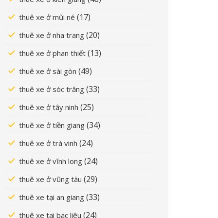
(17)
thuê xe ở mũi né
(20)
thuê xe ở nha trang
(13)
thuê xe ở phan thiết
(49)
thuê xe ở sài gòn
(33)
thuê xe ở sóc trăng
(25)
thuê xe ở tây ninh
(34)
thuê xe ở tiền giang
(24)
thuê xe ở trà vinh
(24)
thuê xe ở vĩnh long
(29)
thuê xe ở vũng tàu
(33)
thuê xe tại an giang
(24)
thuê xe tại bạc liêu