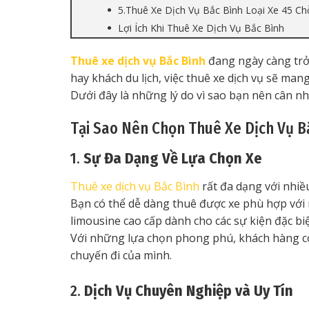
5.Thuê Xe Dịch Vụ Bắc Bình Loại Xe 45 Ch
Lợi Ích Khi Thuê Xe Dịch Vụ Bắc Bình
Thuê xe dịch vụ Bắc Bình
đang ngày càng trở
hay khách du lịch, việc thuê xe dịch vụ sẽ mang
Dưới đây là những lý do vì sao bạn nên cân nh
Tại Sao Nên Chọn Thuê Xe Dịch Vụ B
1.
Sự Đa Dạng Về Lựa Chọn Xe
Thuê xe dịch vụ Bắc Bình
rất đa dạng với nhiề
Bạn có thể dễ dàng thuê được xe phù hợp với n
limousine cao cấp dành cho các sự kiện đặc bi
Với những lựa chọn phong phú, khách hàng có
chuyến đi của mình.
2.
Dịch Vụ Chuyên Nghiệp và Uy Tín