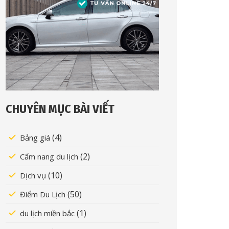
CHUYÊN MỤC BÀI VIẾT
(4)
Bảng giá
(2)
Cẩm nang du lịch
(10)
Dịch vụ
(50)
Điểm Du Lịch
(1)
du lịch miền bắc