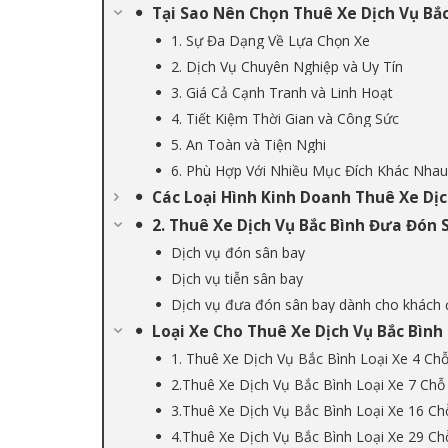
Tại Sao Nên Chọn Thuê Xe Dịch Vụ Bắc
1. Sự Đa Dạng Về Lựa Chọn Xe
2. Dịch Vụ Chuyên Nghiệp và Uy Tín
3. Giá Cả Cạnh Tranh và Linh Hoạt
4. Tiết Kiệm Thời Gian và Công Sức
5. An Toàn và Tiện Nghi
6. Phù Hợp Với Nhiều Mục Đích Khác Nhau
Các Loại Hình Kinh Doanh Thuê Xe Dịc
2. Thuê Xe Dịch Vụ Bắc Bình Đưa Đón 
Dịch vụ đón sân bay
Dịch vụ tiễn sân bay
Dịch vụ đưa đón sân bay dành cho khách
Loại Xe Cho Thuê Xe Dịch Vụ Bắc Bình
1. Thuê Xe Dịch Vụ Bắc Bình Loại Xe 4 Ch
2.Thuê Xe Dịch Vụ Bắc Bình Loại Xe 7 Chỗ
3.Thuê Xe Dịch Vụ Bắc Bình Loại Xe 16 Ch
4.Thuê Xe Dịch Vụ Bắc Bình Loại Xe 29 Ch