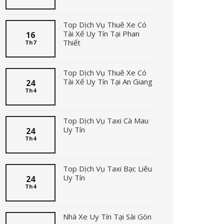
Top Dịch Vụ Thuê Xe Có
Tài Xế Uy Tín Tại Phan
16
Thiết
Th7
Top Dịch Vụ Thuê Xe Có
Tài Xế Uy Tín Tại An Giang
24
Th4
Top Dịch Vụ Taxi Cà Mau
Uy Tín
24
Th4
Top Dịch Vụ Taxi Bạc Liêu
Uy Tín
24
Th4
Nhà Xe Uy Tín Tại Sài Gòn