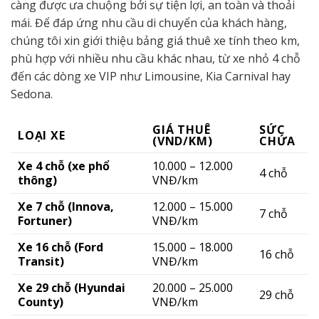
càng được ưa chuộng bởi sự tiện lợi, an toàn và thoải
mái. Để đáp ứng nhu cầu di chuyển của khách hàng,
chúng tôi xin giới thiệu bảng giá thuê xe tính theo km,
phù hợp với nhiều nhu cầu khác nhau, từ xe nhỏ 4 chỗ
đến các dòng xe VIP như Limousine, Kia Carnival hay
Sedona.
GIÁ THUÊ
SỨC
LOẠI XE
(VND/KM)
CHỨA
Xe 4 chỗ (xe phổ
10.000 – 12.000
4 chỗ
thông)
VNĐ/km
Xe 7 chỗ (Innova,
12.000 – 15.000
7 chỗ
Fortuner)
VNĐ/km
Xe 16 chỗ (Ford
15.000 – 18.000
16 chỗ
Transit)
VNĐ/km
Xe 29 chỗ (Hyundai
20.000 – 25.000
29 chỗ
County)
VNĐ/km