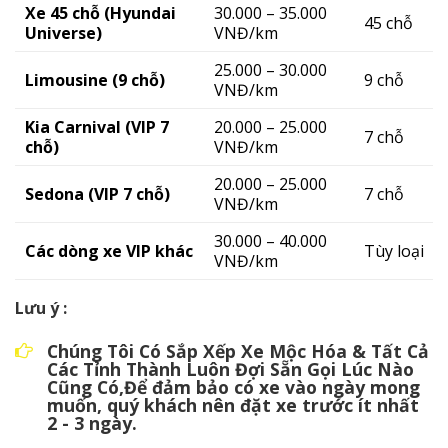
Xe 45 chỗ (Hyundai
30.000 – 35.000
45 chỗ
Universe)
VNĐ/km
25.000 – 30.000
Limousine (9 chỗ)
9 chỗ
VNĐ/km
Kia Carnival (VIP 7
20.000 – 25.000
7 chỗ
chỗ)
VNĐ/km
20.000 – 25.000
Sedona (VIP 7 chỗ)
7 chỗ
VNĐ/km
30.000 – 40.000
Các dòng xe VIP khác
Tùy loại
VNĐ/km
Lưu ý :
Chúng Tôi Có Sắp Xếp Xe Mộc Hóa & Tất Cả
Các Tỉnh Thành Luôn Đợi Sẵn Gọi Lúc Nào
Cũng Có,Để đảm bảo có xe vào ngày mong
muốn, quý khách nên đặt xe trước ít nhất
2 - 3 ngày.