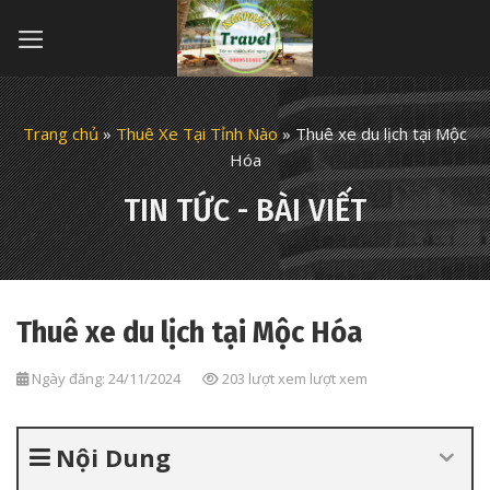
Skip
to
content
Trang chủ
»
Thuê Xe Tại Tỉnh Nào
»
Thuê xe du lịch tại Mộc
Hóa
TIN TỨC - BÀI VIẾT
Thuê xe du lịch tại Mộc Hóa
Ngày đăng: 24/11/2024
203 lượt xem lượt xem
Nội Dung