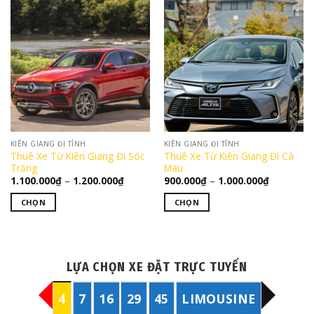
này
này
có
có
nhiều
nhiều
biến
biến
thể.
thể.
Các
Các
tùy
tùy
chọn
chọn
có
có
thể
thể
KIÊN GIANG ĐI TỈNH
KIÊN GIANG ĐI TỈNH
được
được
Thuê Xe Từ Kiên Giang Đi Sóc
Thuê Xe Từ Kiên Giang Đi Cà
chọn
chọn
Trăng
Mau
trên
trên
Khoảng
Khoảng
1.100.000
₫
–
1.200.000
₫
900.000
₫
–
1.000.000
₫
giá:
giá:
trang
trang
từ
từ
CHỌN
CHỌN
1.100.000₫
900.000₫
sản
sản
đến
đến
Sản
Sản
phẩm
phẩm
1.200.000₫
1.000.000
phẩm
phẩm
này
này
có
có
LỰA CHỌN XE ĐẶT TRỰC TUYẾN
nhiều
nhiều
biến
biến
4
7
16
29
45
LIMOUSINE
thể.
thể.