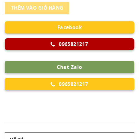
THÊM VÀO GIỎ HÀNG
Facebook
0965821217
Chat Zalo
0965821217