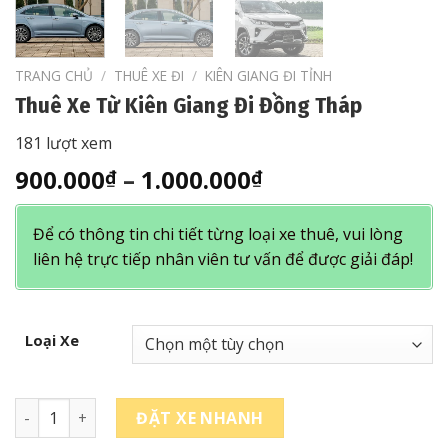
TRANG CHỦ
/
THUÊ XE ĐI
/
KIÊN GIANG ĐI TỈNH
Thuê Xe Từ Kiên Giang Đi Đồng Tháp
181 lượt xem
Khoảng
900.000
–
1.000.000
₫
₫
giá:
từ
Để có thông tin chi tiết từng loại xe thuê, vui lòng
900.000₫
liên hệ trực tiếp nhân viên tư vấn để được giải đáp!
đến
1.000.000₫
Loại Xe
Thuê Xe Từ Kiên Giang Đi Đồng Tháp số lượng
ĐẶT XE NHANH