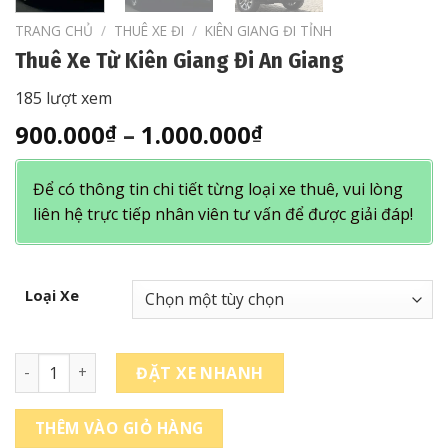
TRANG CHỦ
/
THUÊ XE ĐI
/
KIÊN GIANG ĐI TỈNH
Thuê Xe Từ Kiên Giang Đi An Giang
185 lượt xem
Khoảng
900.000
–
1.000.000
₫
₫
giá:
từ
Để có thông tin chi tiết từng loại xe thuê, vui lòng
900.000₫
liên hệ trực tiếp nhân viên tư vấn để được giải đáp!
đến
1.000.000₫
Loại Xe
Thuê Xe Từ Kiên Giang Đi An Giang số lượng
ĐẶT XE NHANH
THÊM VÀO GIỎ HÀNG