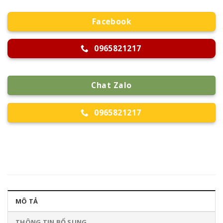
Facebook
0965821217
Chat Zalo
0965821217
MÔ TẢ
THÔNG TIN BỔ SUNG