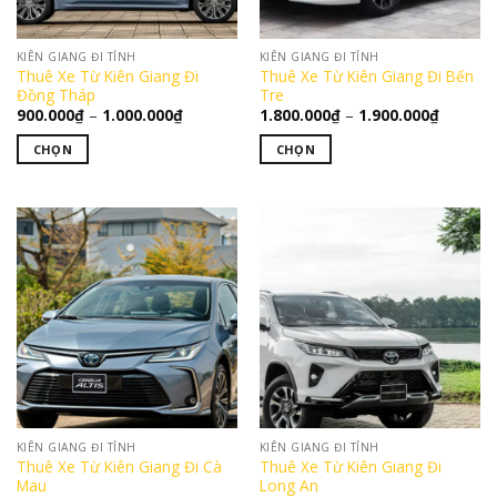
thể
có
được
thể
chọn
KIÊN GIANG ĐI TỈNH
KIÊN GIANG ĐI TỈNH
được
trên
Thuê Xe Từ Kiên Giang Đi
Thuê Xe Từ Kiên Giang Đi Bến
chọn
Đồng Tháp
Tre
trang
trên
Khoảng
Khoảng
900.000
₫
–
1.000.000
₫
1.800.000
₫
–
1.900.000
₫
sản
giá:
giá:
trang
từ
từ
phẩm
CHỌN
CHỌN
900.000₫
1.800.0
sản
đến
đến
Sản
Sản
phẩm
1.000.000₫
1.900.0
phẩm
phẩm
này
này
có
có
nhiều
nhiều
biến
biến
thể.
thể.
Các
Các
tùy
tùy
chọn
chọn
có
có
thể
thể
KIÊN GIANG ĐI TỈNH
KIÊN GIANG ĐI TỈNH
được
được
Thuê Xe Từ Kiên Giang Đi Cà
Thuê Xe Từ Kiên Giang Đi
chọn
chọn
Mau
Long An