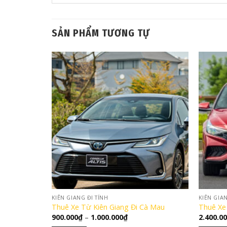
SẢN PHẨM TƯƠNG TỰ
KIÊN GIANG ĐI TỈNH
KIÊN GIAN
Thuê Xe Từ Kiên Giang Đi Cà Mau
Thuê Xe
Khoảng
900.000
₫
–
1.000.000
₫
2.400.0
giá: