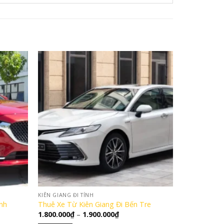
KIÊN GIANG ĐI TỈNH
nh
Thuê Xe Từ Kiên Giang Đi Bến Tre
Khoảng
1.800.000
₫
–
1.900.000
₫
giá: