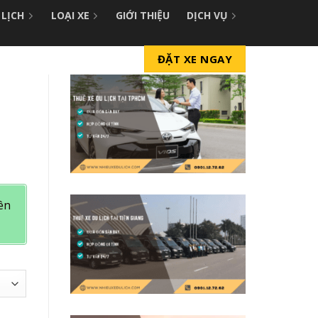
 LỊCH
LOẠI XE
GIỚI THIỆU
DỊCH VỤ
ĐẶT XE NGAY
iên