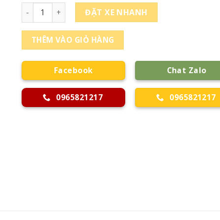
Thuê Xe Từ Kiên Giang Đi Đồng Nai số lượng
ĐẶT XE NHANH
THÊM VÀO GIỎ HÀNG
Facebook
Chat Zalo
0965821217
0965821217