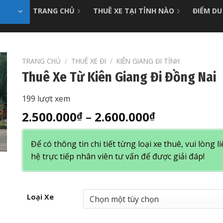
TRANG CHỦ
THUÊ XE TẠI TỈNH NÀO
ĐIỂM DU
TRANG CHỦ
/
THUÊ XE ĐI
/
KIÊN GIANG ĐI TỈNH
Thuê Xe Từ Kiên Giang Đi Đồng Nai
199 lượt xem
Khoảng
2.500.000
–
2.600.000
₫
₫
giá:
từ
Để có thông tin chi tiết từng loại xe thuê, vui lòng l
2.500.000₫
hệ trực tiếp nhân viên tư vấn để được giải đáp!
đến
2.600.000₫
Loại Xe