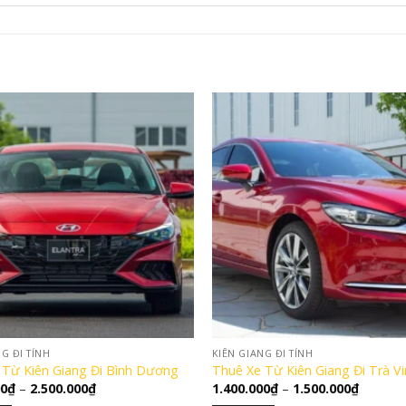
G ĐI TỈNH
KIÊN GIANG ĐI TỈNH
 Từ Kiên Giang Đi Bình Dương
Thuê Xe Từ Kiên Giang Đi Trà Vi
Khoảng
Khoảng
00
₫
–
2.500.000
₫
1.400.000
₫
–
1.500.000
₫
giá:
giá: