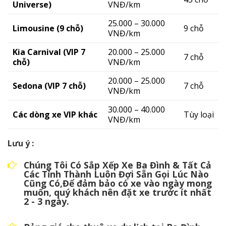
Universe)
VNĐ/km
25.000 – 30.000
Limousine (9 chỗ)
9 chỗ
VNĐ/km
Kia Carnival (VIP 7
20.000 – 25.000
7 chỗ
chỗ)
VNĐ/km
20.000 – 25.000
Sedona (VIP 7 chỗ)
7 chỗ
VNĐ/km
30.000 – 40.000
Các dòng xe VIP khác
Tùy loại
VNĐ/km
Lưu ý :
Chúng Tôi Có Sắp Xếp Xe Ba Đình & Tất Cả
Các Tỉnh Thành Luôn Đợi Sẵn Gọi Lúc Nào
Cũng Có,Để đảm bảo có xe vào ngày mong
muốn, quý khách nên đặt xe trước ít nhất
2 - 3 ngày.