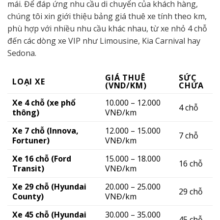
mái. Để đáp ứng nhu cầu di chuyển của khách hàng,
chúng tôi xin giới thiệu bảng giá thuê xe tính theo km,
phù hợp với nhiều nhu cầu khác nhau, từ xe nhỏ 4 chỗ
đến các dòng xe VIP như Limousine, Kia Carnival hay
Sedona.
GIÁ THUÊ
SỨC
LOẠI XE
(VND/KM)
CHỨA
Xe 4 chỗ (xe phổ
10.000 – 12.000
4 chỗ
thông)
VNĐ/km
Xe 7 chỗ (Innova,
12.000 – 15.000
7 chỗ
Fortuner)
VNĐ/km
Xe 16 chỗ (Ford
15.000 – 18.000
16 chỗ
Transit)
VNĐ/km
Xe 29 chỗ (Hyundai
20.000 – 25.000
29 chỗ
County)
VNĐ/km
Xe 45 chỗ (Hyundai
30.000 – 35.000
45 chỗ