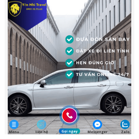
Gọi ngay
Menu
liên hệ
Messenger
Zalo