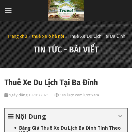
Skip
to
content
Trang chủ
»
thuê xe ở hà nội
»
Thuê Xe Du Lịch Tại Ba Đình
TIN TỨC - BÀI VIẾT
Thuê Xe Du Lịch Tại Ba Đình
Ngày đăng: 02/01/2025
169 lượt xem lượt xem
Nội Dung
Bảng Giá Thuê Xe Du Lịch Ba Đình Tính Theo