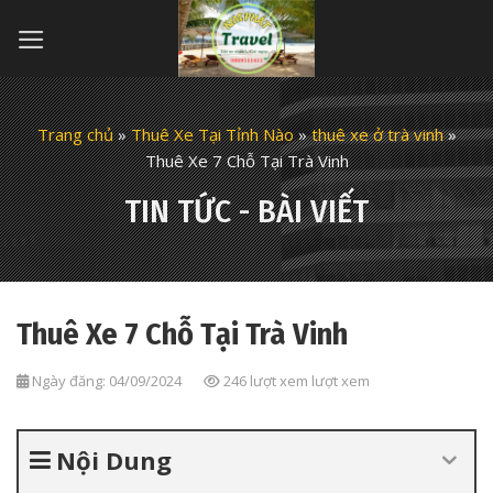
Skip
to
content
Trang chủ
»
Thuê Xe Tại Tỉnh Nào
»
thuê xe ở trà vinh
»
Thuê Xe 7 Chỗ Tại Trà Vinh
TIN TỨC - BÀI VIẾT
Thuê Xe 7 Chỗ Tại Trà Vinh
Ngày đăng: 04/09/2024
246 lượt xem lượt xem
Nội Dung