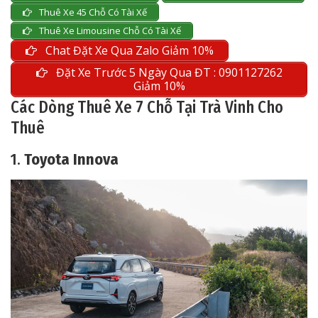
Thuê Xe 45 Chỗ Có Tài Xế
Thuê Xe Limousine Chỗ Có Tài Xế
Chat Đặt Xe Qua Zalo Giảm 10%
Đặt Xe Trước 5 Ngày Qua ĐT : 0901127262
Giảm 10%
Các Dòng Thuê Xe 7 Chỗ Tại Trà Vinh Cho
Thuê
1.
Toyota Innova