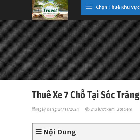
Skip
Chọn Thuê Khu Vực
to
content
Thuê Xe 7 Chỗ Tại Sóc Trăng
Ngày đăng: 24/11/2024
213 lượt xem lượt xem
Nội Dung