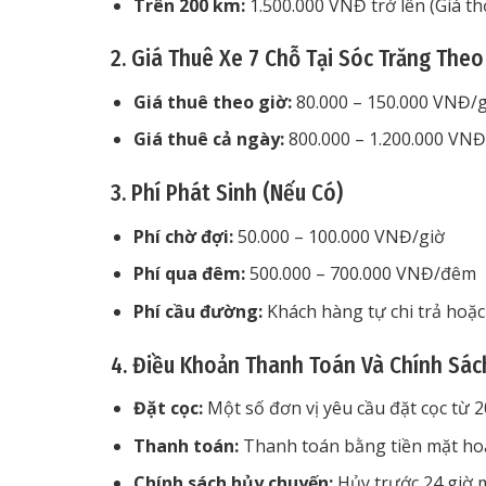
Trên 200 km:
1.500.000 VNĐ trở lên (Giá t
2. Giá Thuê Xe 7 Chỗ Tại Sóc Trăng The
Giá thuê theo giờ:
80.000 – 150.000 VNĐ/g
Giá thuê cả ngày:
800.000 – 1.200.000 VN
3. Phí Phát Sinh (Nếu Có)
Phí chờ đợi:
50.000 – 100.000 VNĐ/giờ
Phí qua đêm:
500.000 – 700.000 VNĐ/đêm
Phí cầu đường:
Khách hàng tự chi trả hoặc
4. Điều Khoản Thanh Toán Và Chính Sác
Đặt cọc:
Một số đơn vị yêu cầu đặt cọc từ 2
Thanh toán:
Thanh toán bằng tiền mặt hoặ
Chính sách hủy chuyến:
Hủy trước 24 giờ m