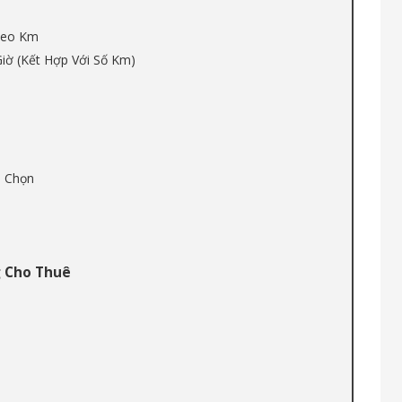
Theo Km
Giờ (Kết Hợp Với Số Km)
a Chọn
g Cho Thuê