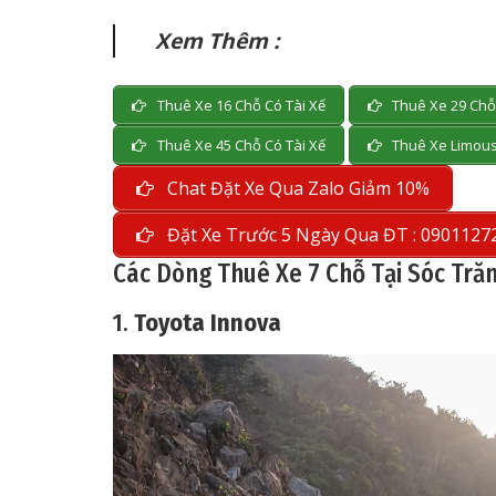
Xem Thêm :
Thuê Xe 16 Chỗ Có Tài Xế
Thuê Xe 29 Chỗ 
Thuê Xe 45 Chỗ Có Tài Xế
Thuê Xe Limous
Chat Đặt Xe Qua Zalo Giảm 10%
Đặt Xe Trước 5 Ngày Qua ĐT : 0901127
Các Dòng Thuê Xe 7 Chỗ Tại Sóc Tră
1.
Toyota Innova