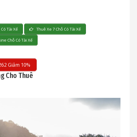
Có Tài Xế
Thuê Xe 7 Chỗ Có Tài Xế
ine Chỗ Có Tài Xế
262 Giảm 10%
ng Cho Thuê