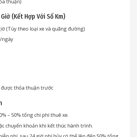
hỏa thuận)
o Giờ (Kết Hợp Với Số Km)
iờ (Tùy theo loại xe và quãng đường)
Đ/ngày
 được thỏa thuận trước
h
0% – 50% tổng chi phí thuê xe.
c chuyển khoản khi kết thúc hành trình.
iễn phí, sau 24 giờ phí hủy có thể lên đến 50% tổng