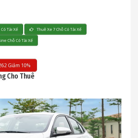
Có Tài Xế
Thuê Xe 7 Chỗ Có Tài Xế
ine Chỗ Có Tài Xế
262 Giảm 10%
ang Cho Thuê