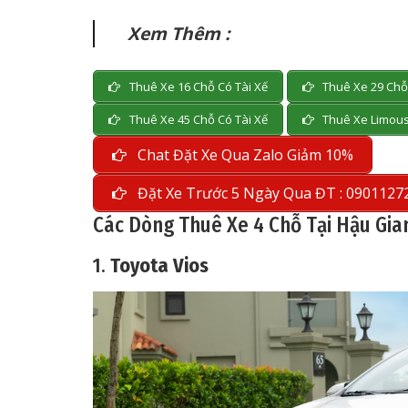
Xem Thêm :
Thuê Xe 16 Chỗ Có Tài Xế
Thuê Xe 29 Chỗ 
Thuê Xe 45 Chỗ Có Tài Xế
Thuê Xe Limous
Chat Đặt Xe Qua Zalo Giảm 10%
Đặt Xe Trước 5 Ngày Qua ĐT : 0901127
Các Dòng Thuê Xe 4 Chỗ Tại Hậu Gi
1.
Toyota Vios