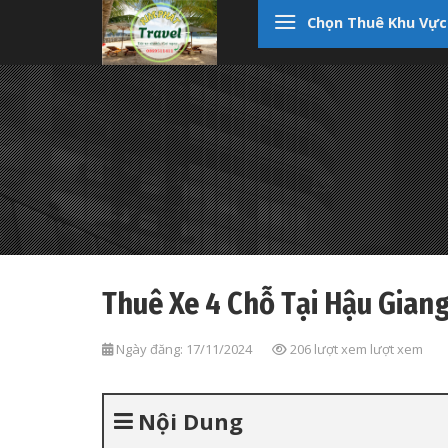
Skip
Chọn Thuê Khu Vực
to
content
Thuê Xe 4 Chỗ Tại Hậu Gian
Ngày đăng: 17/11/2024
206 lượt xem lượt xem
Nội Dung