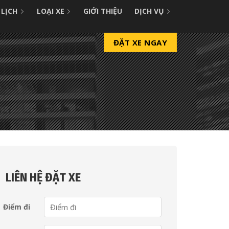
 LỊCH
LOẠI XE
GIỚI THIỆU
DỊCH VỤ
ĐẶT XE NGAY
g
LIÊN HỆ ĐẶT XE
Điểm đi