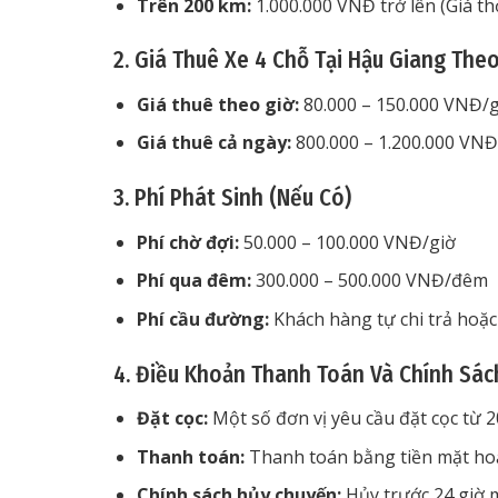
Trên 200 km:
1.000.000 VNĐ trở lên (Giá t
2. Giá Thuê Xe 4 Chỗ Tại Hậu Giang The
Giá thuê theo giờ:
80.000 – 150.000 VNĐ/g
Giá thuê cả ngày:
800.000 – 1.200.000 VN
3. Phí Phát Sinh (Nếu Có)
Phí chờ đợi:
50.000 – 100.000 VNĐ/giờ
Phí qua đêm:
300.000 – 500.000 VNĐ/đêm
Phí cầu đường:
Khách hàng tự chi trả hoặc
4. Điều Khoản Thanh Toán Và Chính Sác
Đặt cọc:
Một số đơn vị yêu cầu đặt cọc từ 2
Thanh toán:
Thanh toán bằng tiền mặt hoặ
Chính sách hủy chuyến:
Hủy trước 24 giờ m