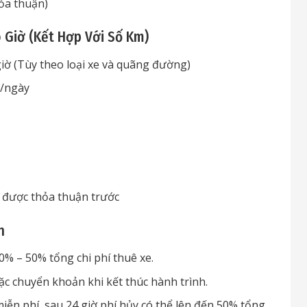
hỏa thuận)
o Giờ (Kết Hợp Với Số Km)
iờ (Tùy theo loại xe và quãng đường)
Đ/ngày
 được thỏa thuận trước
h
0% – 50% tổng chi phí thuê xe.
c chuyển khoản khi kết thúc hành trình.
iễn phí, sau 24 giờ phí hủy có thể lên đến 50% tổng