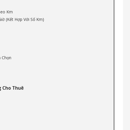
Theo Km
Giờ (Kết Hợp Với Số Km)
a Chọn
g Cho Thuê